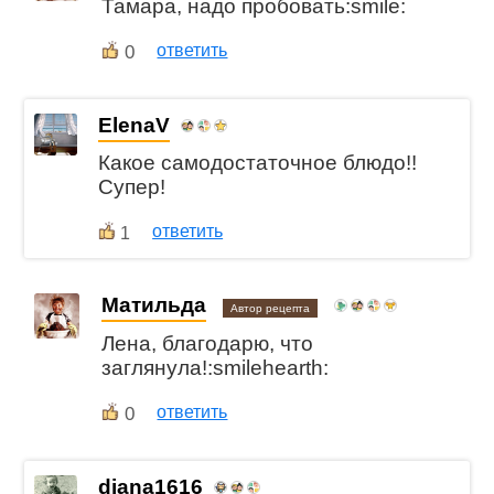
Тамара, надо пробовать:smile:
0
ответить
ElenaV
Какое самодостаточное блюдо!!
Супер!
ответить
1
Матильда
Автор рецепта
Лена, благодарю, что
заглянула!:smilehearth:
0
ответить
diana1616