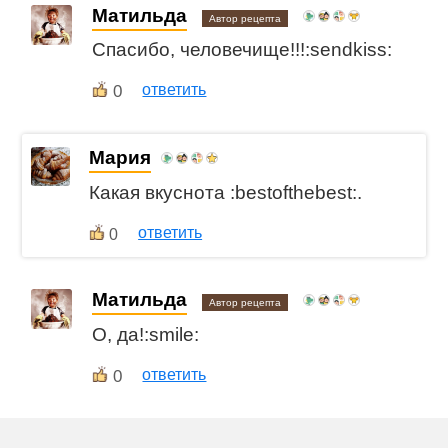
Матильда
Автор рецепта
Спасибо, человечище!!!:sendkiss:
0
ответить
Мария
Какая вкуснота :bestofthebest:.
ответить
0
Матильда
Автор рецепта
О, да!:smile:
0
ответить