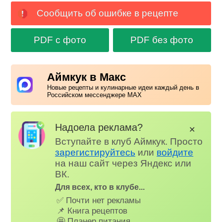
Сообщить об ошибке в рецепте
PDF с фото
PDF без фото
Аймкук в Макс
Новые рецепты и кулинарные идеи каждый день в
Российском мессенджере MAX
Надоела реклама?
✕
Вступайте в клуб Аймкук. Просто
зарегистируйтесь
или
войдите
на наш сайт через Яндекс или
ВК.
Для всех, кто в клубе...
✅ Почти нет рекламы
📌 Книга рецептов
🤩 Планер питания