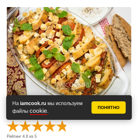
На
iamcook.ru
мы используем
ПОНЯТНО
cookie
файлы
.
Оценить рецепт
Рейтинг
4.8
из
5