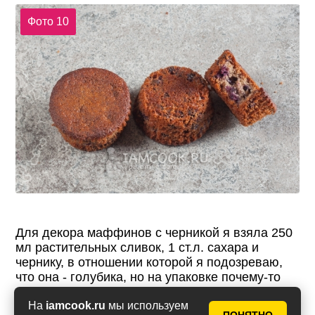
Фото 10
Для декора маффинов с черникой я взяла 250
мл растительных сливок, 1 ст.л. сахара и
чернику, в отношении которой я подозреваю,
что она - голубика, но на упаковке почему-то
было написано "черника". Черника нужна,
собственно, не по весу, а по количеству ягодок:
На
iamcook.ru
мы используем