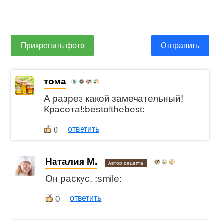
Прикрепить фото
Отправить
тома
А разрез какой замечательный!
Красота!:bestofthebest:
ответить
0
Наталия М.
Автор рецепта
Он раскус. :smile:
0
ответить