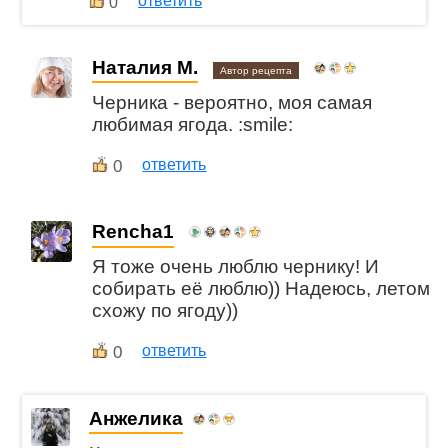
ответить
0
Наталия М.
Автор рецепта
Черника - вероятно, моя самая
любимая ягода. :smile:
0
ответить
Rencha1
Я тоже очень люблю чернику! И
собирать её люблю)) Надеюсь, летом
схожу по ягоду))
0
ответить
Анжелика