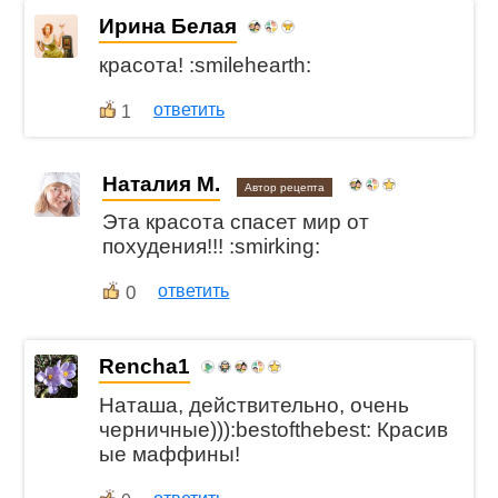
Ирина Белая
красота! :smilehearth:
ответить
1
Наталия М.
Автор рецепта
Эта красота спасет мир от
похудения!!! :smirking:
0
ответить
Rencha1
Наташа, действительно, очень
черничные))):bestofthebest: Красив
ые маффины!