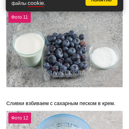
ПОНЯТНО
12х7, т.е. 84 штуки.
cookie
файлы
.
Фото 11
Сливки взбиваем с сахарным песком в крем.
Фото 12