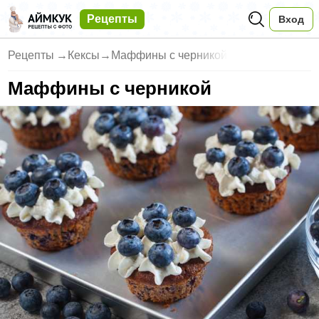
Рецепты
Вход
Рецепты
→
Кексы
→
Маффины с черникой
Маффины с черникой