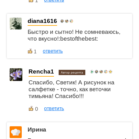
1
diana1616
Быстро и сытно! Не сомневаюсь,
что вкусно!:bestofthebest:
ответить
1
Rencha1
Автор рецепта
Спасибо, Светик! А рисунок на
салфетке - точно, как веточки
тимьяна! Спасибо!!!
0
ответить
Ирина