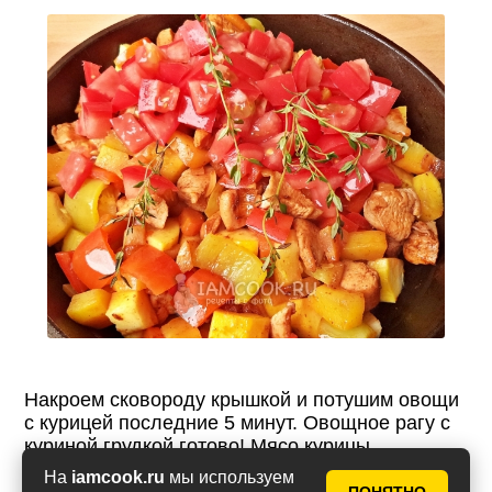
Накроем сковороду крышкой и потушим овощи
с курицей последние 5 минут. Овощное рагу с
куриной грудкой готово! Мясо курицы
получается нежным, оно пропитано ароматами
На
iamcook.ru
мы используем
специй, соками овощей, нежный вкус тимьяна