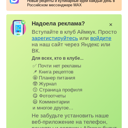
Новые рецепты и кулинарные идеи каждый день в
Российском мессенджере MAX
Надоела реклама?
✕
Вступайте в клуб Аймкук. Просто
зарегистируйтесь
или
войдите
на наш сайт через Яндекс или
ВК.
Для всех, кто в клубе...
✅ Почти нет рекламы
📌 Книга рецептов
🤩 Планер питания
🤓 Журнал
😗 Страница профиля
😋 Фотоотчеты
😃 Комментарии
и многое другое…
Не забудьте установить наше
веб-приложение на телефон,