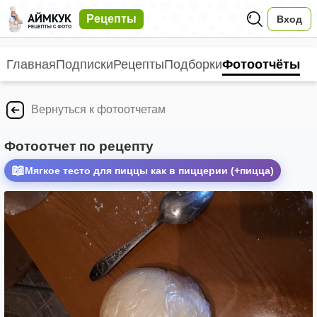
Рецепты
Вход
Главная
Подписки
Рецепты
Подборки
Фотоотчёты
Вернуться к фотоотчетам
Фотоотчет по рецепту
📖
Мягкое тесто для пиццы как в пиццерии (+пицца)