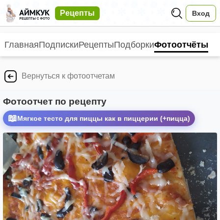
Рецепты
Вход
Главная
Подписки
Рецепты
Подборки
Фотоотчёты
Вернуться к фотоотчетам
Фотоотчет по рецепту
📖
Мягкое тесто для пиццы как в пиццерии (+пицца)