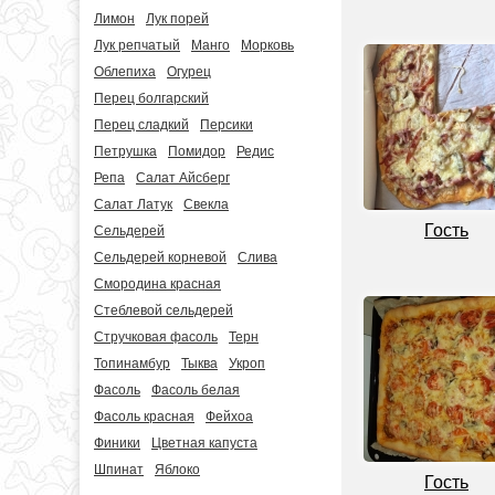
Лимон
Лук порей
Лук репчатый
Манго
Морковь
Облепиха
Огурец
Перец болгарский
Перец сладкий
Персики
Петрушка
Помидор
Редис
Репа
Салат Айсберг
Салат Латук
Свекла
Гость
Сельдерей
Сельдерей корневой
Слива
Смородина красная
Стеблевой сельдерей
Стручковая фасоль
Терн
Топинамбур
Тыква
Укроп
Фасоль
Фасоль белая
Фасоль красная
Фейхоа
Финики
Цветная капуста
Шпинат
Яблоко
Гость