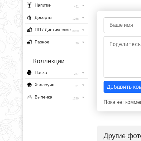
Напитки
491
Десерты
1256
ПП / Диетическое
3929
Разное
76
Коллекции
Пасха
237
Хэллоуин
Добавить ко
31
Выпечка
1296
Пока нет комме
Другие фот