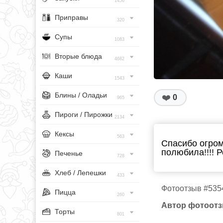
1456
Приправы
320
Супы
1083
Вторые блюда
4682
Каши
1543
Блины / Оладьи
❤️
0
965
Пироги / Пирожки
2134
Кексы
563
Спасибо огромн
полюбила!!!! 
Печенье
728
Хлеб / Лепешки
433
Фотоотзыв #535
Пицца
260
Автор фотоотз
Торты
801