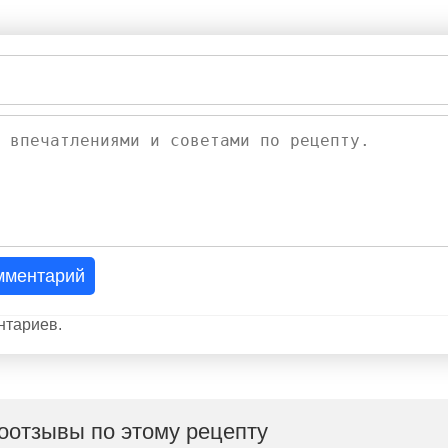
мментарий
нтариев.
оотзывы по этому рецепту