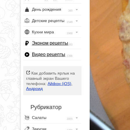
День рождения
385
Детские рецепты
1548
Кухни мира
1968
Эконом рецепты
393
Видео рецепты
1396
Как добавить ярлык на
главный экран Вашего
телефона:
Айфон (iOS)
,
Андроид
Рубрикатор
Салаты
2955
Закуски