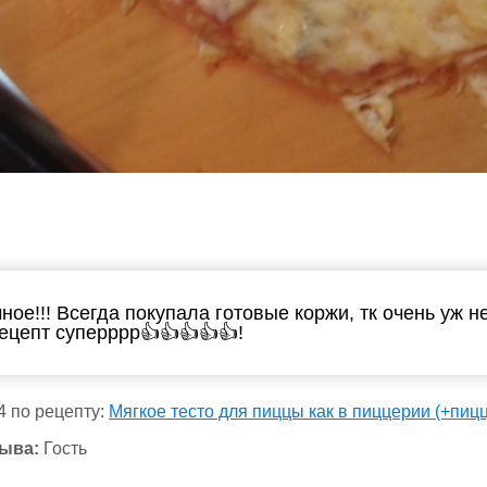
ое!!! Всегда покупала готовые коржи, тк очень уж не
Рецепт суперррр👍👍👍👍👍!
4 по рецепту:
Мягкое тесто для пиццы как в пиццерии (+пиц
ыва:
Гость