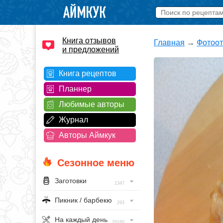
Книга отзывов
Главная
→
Фотоо
и предложений
Книга рецептов
Планнер
Любимые авторы
Журнал
Авторы Аймкук
Сезонное меню
Заготовки
1347
Пикник / барбекю
293
На каждый день
20160