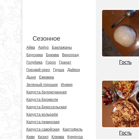
Сезонное
Айва
Арбуз
Баклажаны
Брусника
Брюква
Виноград
Гость
Голубика
Горох
Гранат
Грецкий орех
Груша
Дайкон
Дыня
Ежевика
Зеленый горошек
Инжир
Капуста белокочанная
Капуста Брокколи
Капуста Брюссельская
Капуста кольраби
Капуста пекинская
Капуста савойская
Картофель
Гость
Киви
Кизил
Клюква
Кукуруза