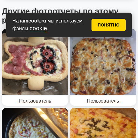
Другие фотоотчеты по этому
рецепту
На
iamcook.ru
мы используем
ПОНЯТНО
cookie
файлы
.
Пользователь
Пользователь