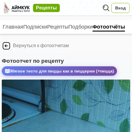
Рецепты
Вход
Главная
Подписки
Рецепты
Подборки
Фотоотчёты
Вернуться к фотоотчетам
Фотоотчет по рецепту
📖
Мягкое тесто для пиццы как в пиццерии (+пицца)