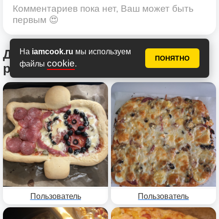
Комментариев пока нет, Ваш может быть
первым 😍
На
iamcook.ru
мы используем
Другие фотоотчеты по этому
ПОНЯТНО
cookie
файлы
.
рецепту
Пользователь
Пользователь