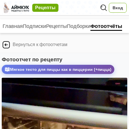
Рецепты
Вход
Главная
Подписки
Рецепты
Подборки
Фотоотчёты
Вернуться к фотоотчетам
Фотоотчет по рецепту
📖
Мягкое тесто для пиццы как в пиццерии (+пицца)