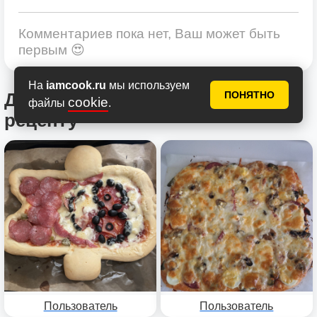
Комментариев пока нет, Ваш может быть
первым 😍
На
iamcook.ru
мы используем
ПОНЯТНО
Другие фотоотчеты по этому
cookie
файлы
.
рецепту
Пользователь
Пользователь