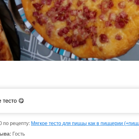
 тесто 😋
0 по рецепту:
Мягкое тесто для пиццы как в пиццерии (+пиц
ыва:
Гость