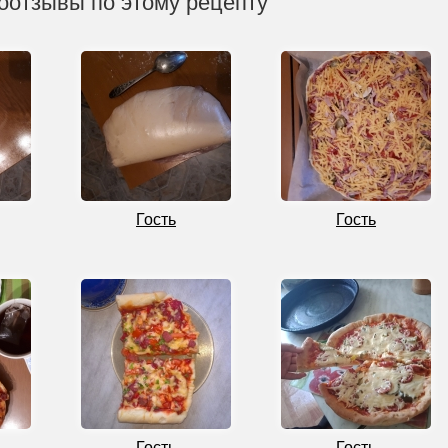
оотзывы по этому рецепту
Гость
Гость
Гость
Гость