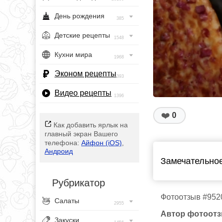
День рождения
385
Детские рецепты
1548
Кухни мира
1968
Эконом рецепты
393
Видео рецепты
1396
❤️
0
Как добавить ярлык на
главный экран Вашего
телефона:
Айфон (iOS)
,
Андроид
Замечательное
Рубрикатор
Фотоотзыв #952
Салаты
2955
Автор фотоотз
Закуски