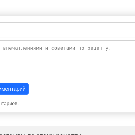
мментарий
нтариев.