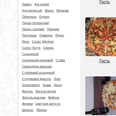
Гость
Лимон
Лук порей
Лук репчатый
Манго
Морковь
Облепиха
Огурец
Перец болгарский
Перец сладкий
Персики
Петрушка
Помидор
Редис
Репа
Салат Айсберг
Салат Латук
Свекла
Сельдерей
Сельдерей корневой
Слива
Гость
Смородина красная
Стеблевой сельдерей
Стручковая фасоль
Терн
Топинамбур
Тыква
Укроп
Фасоль
Фасоль белая
Фасоль красная
Фейхоа
Финики
Цветная капуста
Шпинат
Яблоко