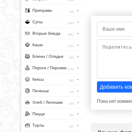
1456
Приправы
320
Супы
1083
Вторые блюда
4682
Каши
1543
Блины / Оладьи
965
Пироги / Пирожки
2134
Кексы
563
Добавить ко
Печенье
728
Пока нет комме
Хлеб / Лепешки
433
Пицца
260
Торты
801