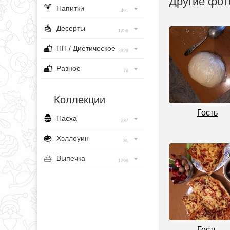
Другие фот
Напитки
491
Десерты
1256
ПП / Диетическое
3929
Разное
76
Коллекции
Гость
Пасха
237
Хэллоуин
31
Выпечка
1296
Гость