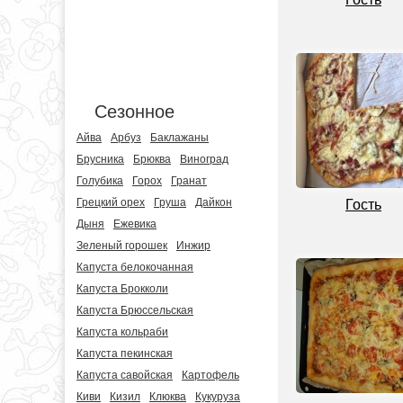
Сезонное
Айва
Арбуз
Баклажаны
Брусника
Брюква
Виноград
Голубика
Горох
Гранат
Грецкий орех
Груша
Дайкон
Гость
Дыня
Ежевика
Зеленый горошек
Инжир
Капуста белокочанная
Капуста Брокколи
Капуста Брюссельская
Капуста кольраби
Капуста пекинская
Капуста савойская
Картофель
Киви
Кизил
Клюква
Кукуруза