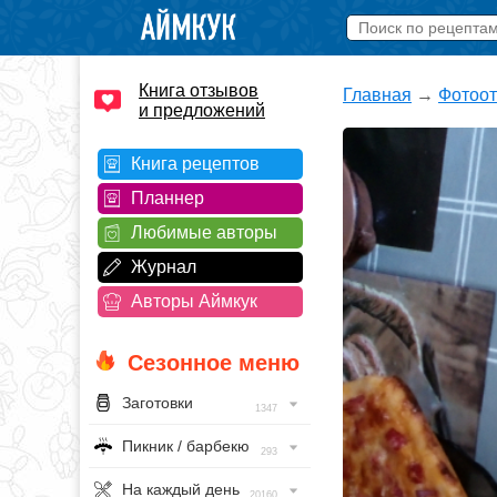
Книга отзывов
Главная
→
Фотоо
и предложений
Книга рецептов
Планнер
Любимые авторы
Журнал
Авторы Аймкук
Сезонное меню
Заготовки
1347
Пикник / барбекю
293
На каждый день
20160