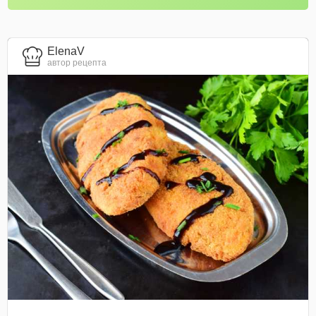
ElenaV
автор рецепта