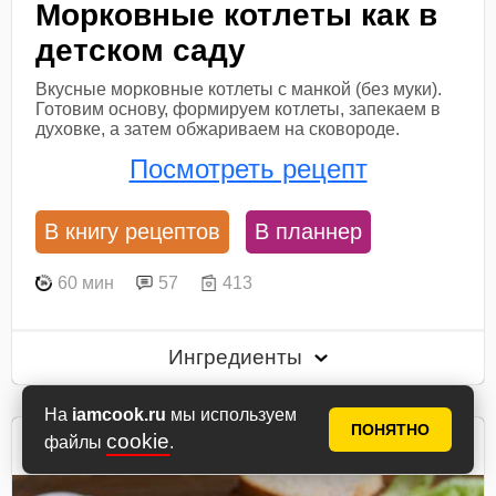
Морковные котлеты как в
детском саду
Вкусные морковные котлеты с манкой (без муки).
Готовим основу, формируем котлеты, запекаем в
духовке, а затем обжариваем на сковороде.
Посмотреть рецепт
В книгу рецептов
В планнер
60 мин
57
413
Ингредиенты
На
iamcook.ru
мы используем
ПОНЯТНО
Natali
cookie
файлы
.
автор рецепта