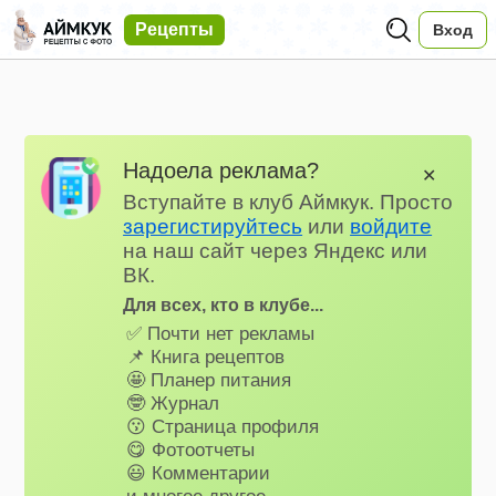
Рецепты
Вход
Надоела реклама?
✕
Вступайте в клуб Аймкук. Просто
зарегистируйтесь
или
войдите
на наш сайт через Яндекс или
ВК.
Для всех, кто в клубе...
✅ Почти нет рекламы
📌 Книга рецептов
🤩 Планер питания
🤓 Журнал
😗 Страница профиля
😋 Фотоотчеты
😃 Комментарии
и многое другое…