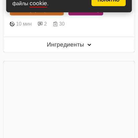
ПОНЯТНО
cookie
файлы
.
В книгу рецептов
В планнер
10 мин
2
30
Ингредиенты