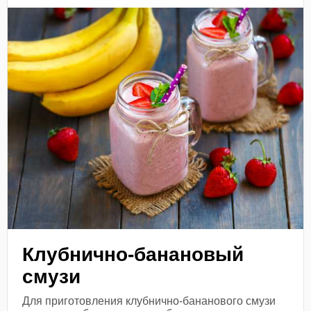
Клубнично-банановый
смузи
Для приготовления клубнично-бананового смузи