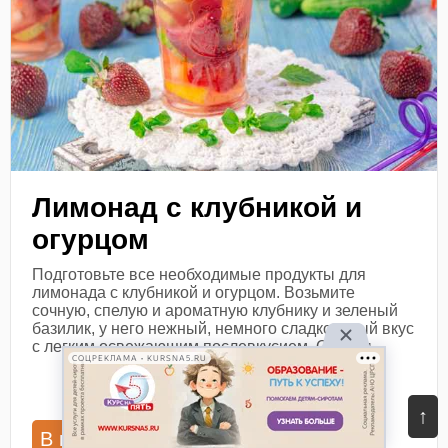
Лимонад с клубникой и
огурцом
Подготовьте все необходимые продукты для
лимонада с клубникой и огурцом. Возьмите
сочную, спелую и ароматную клубнику и зеленый
базилик, у него нежный, немного сладковатый вкус
с легким освежающим послевкусием. Огурцы...
СОЦРЕКЛАМА • KURSNA5.RU
Посмотреть рецепт
↑
В книгу рецептов
В планнер