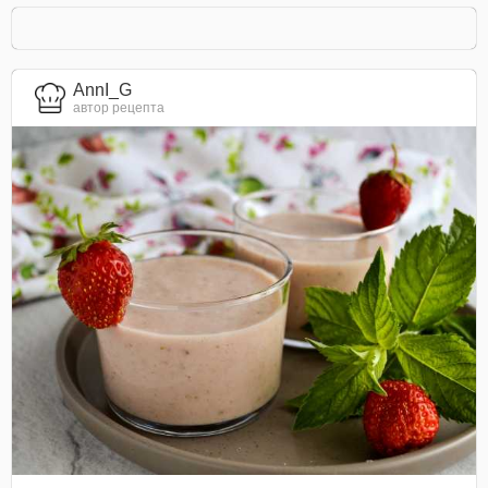
AnnI_G
автор рецепта