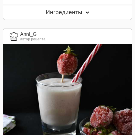
Ингредиенты
AnnI_G
автор рецепта