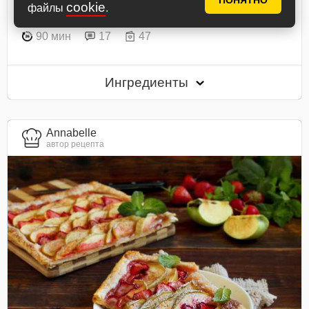
ПОНЯТНО
В книгу рецептов
В планнер
cookie
файлы
.
90 мин
17
47
Ингредиенты
Annabelle
автор рецепта