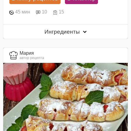
45 мин
10
15
Ингредиенты
Мария
автор рецепта