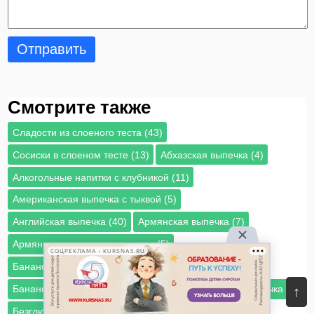
Отправить
Смотрите также
Cладости из слоеного теста (43)
Cосиски в слоеном тесте (13)
Абхазская выпечка (4)
Алкогольные напитки с клубникой (11)
Американская выпечка с тыквой (5)
Английская выпечка (40)
Армянская выпечка (7)
Армянская выпечка с орехами (5)
СОЦРЕКЛАМА • KURSNA5.RU
Банановый пирог без выпечки (3)
Банановый чизкейк без выпечки (2)
Башкирская выпечка (3)
↑
Безглютеновая выпечка (184)