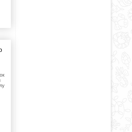
ю
ок
и
лу