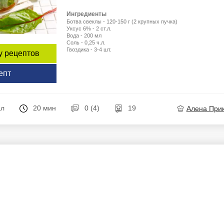
Ингредиенты
Ботва свеклы - 120-150 г (2 крупных пучка)
Уксус 6% - 2 ст.л.
Вода - 200 мл
Соль - 0,25 ч.л.
Гвоздика - 3-4 шт.
у рецептов
епт
ал
20 мин
0 (4)
19
Алена При