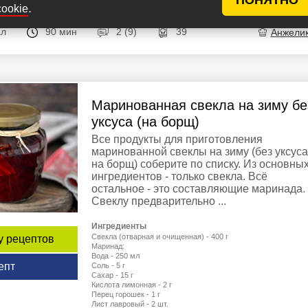
.
cookie
ал
90 мин
2 (9)
39
Анжели
Маринованная свекла на зиму бе
уксуса (на борщ)
Все продукты для приготовления
маринованной свеклы на зиму (без уксуса
на борщ) соберите по списку. Из основны
ингредиентов - только свекла. Всё
остальное - это составляющие маринада.
Свеклу предварительно ...
Ингредиенты
Свекла (отварная и очищенная) - 400 г
у рецептов
Маринад:
Вода - 250 мл
епт
Соль - 5 г
Сахар - 15 г
Кислота лимонная - 2 г
Перец горошек - 1 г
Лист лавровый - 2 шт.