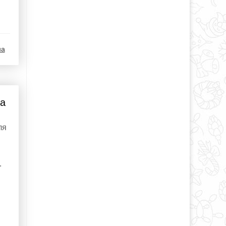
на
на
ля
.