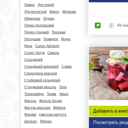
Лимон
Лук порей
Лук репчатый
Манго
Морковь
Облепиха
Огурец
48 кк
Перец болгарский
Перец сладкий
Персики
Петрушка
Помидор
Редис
Репа
Салат Айсберг
Салат Латук
Свекла
Сельдерей
Сельдерей корневой
Слива
Смородина красная
Стеблевой сельдерей
Стручковая фасоль
Терн
Топинамбур
Тыква
Укроп
Фасоль
Фасоль белая
Фасоль красная
Фейхоа
Добавить в книг
Финики
Цветная капуста
Шпинат
Яблоко
Посмотреть рец