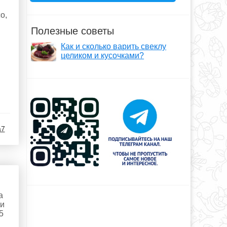
о,
Полезные советы
Как и сколько варить свеклу
целиком и кусочками?
a7
а
ии
5