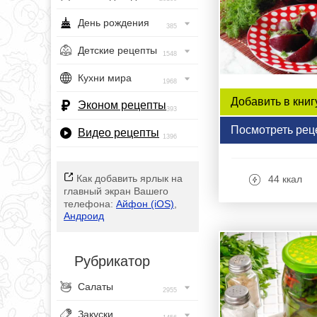
День рождения
385
Детские рецепты
1548
Кухни мира
1968
Добавить в книг
Эконом рецепты
393
Посмотреть рец
Видео рецепты
1396
Как добавить ярлык на
44 ккал
главный экран Вашего
телефона:
Айфон (iOS)
,
Андроид
Рубрикатор
Салаты
2955
Закуски