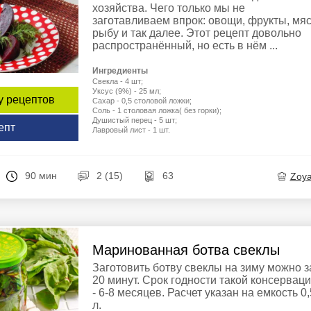
хозяйства. Чего только мы не
заготавливаем впрок: овощи, фрукты, мяс
рыбу и так далее. Этот рецепт довольно
распространённый, но есть в нём ...
Ингредиенты
Свекла - 4 шт;
Уксус (9%) - 25 мл;
у рецептов
Сахар - 0,5 столовой ложки;
Соль - 1 столовая ложка( без горки);
Душистый перец - 5 шт;
епт
Лавровый лист - 1 шт.
90 мин
2 (15)
63
Zoy
Маринованная ботва свеклы
Заготовить ботву свеклы на зиму можно з
20 минут. Срок годности такой консервац
- 6-8 месяцев. Расчет указан на емкость 0,
л.