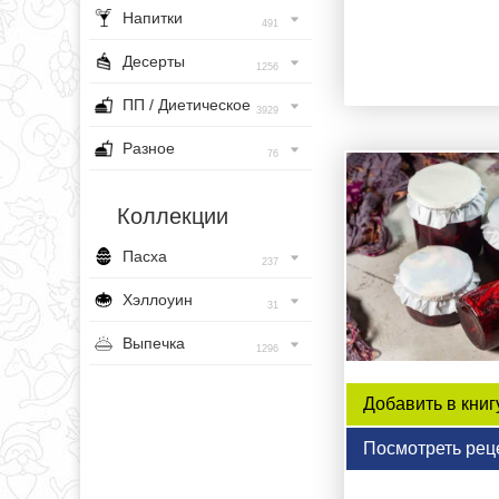
Напитки
491
Десерты
1256
ПП / Диетическое
3929
Разное
76
Коллекции
Пасха
237
Хэллоуин
31
Выпечка
1296
Добавить в книг
Посмотреть рец