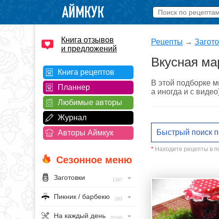
Книга отзывов
Рецепты
→
Загото
и предложений
Вкусная ма
Книга рецептов
В этой подборке м
Планнер
а иногда и с виде
Любимые авторы
Журнал
Авторы Аймкук
*
Находите рецепты в по
Сезонное меню
Заготовки
1347
Пикник / барбекю
293
На каждый день
20160