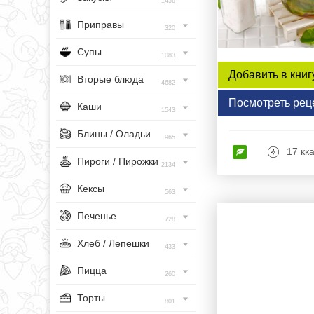
1456
Приправы
320
Супы
1083
Добавить в книг
Вторые блюда
4682
Посмотреть рец
Каши
1543
Блины / Оладьи
965
17 кк
Пироги / Пирожки
2134
Кексы
563
Печенье
728
Хлеб / Лепешки
433
Пицца
260
Торты
801