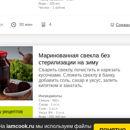
Вода – 100 мл
Чеснок – 1 зубчик
ал
30 мин
4
Снежа
Маринованная свекла без
стерилизации на зиму
Сварить свеклу, почистить и нарезать
кусочками. Сложить свеклу в банку,
добавить соль, сахар и уксус, залить
кипятком и закатать.
Ингредиенты
Свекла - 900 г
Сахар - 1 ст.л.
Соль - 1 ст.л.
у рецептов
Уксус 9% - 3 ст.л.
Вода - 250-300 мл
епт
На
iamcook.ru
мы используем файлы
ПОНЯТНО