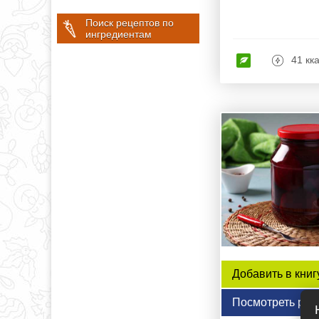
Поиск рецептов по
ингредиентам
41 кк
Добавить в книг
Посмотреть рец