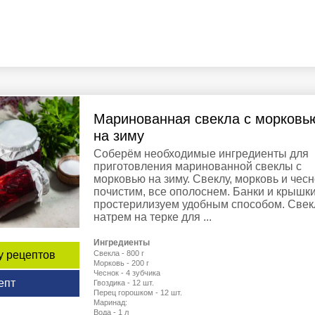
Маринованная свекла с морковь
на зиму
Соберём необходимые ингредиенты для
приготовления маринованной свеклы с
морковью на зиму. Свеклу, морковь и чесн
почистим, все ополоснем. Банки и крышк
простерилизуем удобным способом. Свек
натрем на терке для ...
Ингредиенты
Свекла - 800 г
у рецептов
Морковь - 200 г
Чеснок - 4 зубчика
епт
Гвоздика - 12 шт.
Перец горошком - 12 шт.
Маринад:
Вода - 1 л