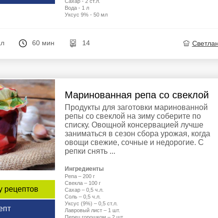
Сахар - 2 ст.л.
Вода - 1 л
Уксус 9% - 50 мл
ал
60 мин
14
Светла
Маринованная репа со свеклой
Продукты для заготовки маринованной
репы со свеклой на зиму соберите по
списку. Овощной консервацией лучше
заниматься в сезон сбора урожая, когда
овощи свежие, сочные и недорогие. С
репки снять ...
Ингредиенты
Репа – 200 г
Свекла – 100 г
у рецептов
Сахар – 0,5 ч.л.
Соль – 0,5 ч.л.
Уксус (9%) – 0,5 ст.л.
епт
Лавровый лист – 1 шт.
Перец горошком – 2 шт.