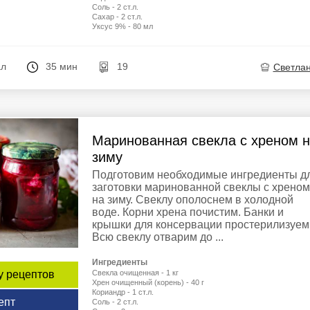
Соль - 2 ст.л.
Сахар - 2 ст.л.
Уксус 9% - 80 мл
ал
35 мин
19
Светла
Маринованная свекла с хреном 
зиму
Подготовим необходимые ингредиенты д
заготовки маринованной свеклы с хреном
на зиму. Свеклу ополоснем в холодной
воде. Корни хрена почистим. Банки и
крышки для консервации простерилизуем
Всю свеклу отварим до ...
Ингредиенты
Свекла очищенная - 1 кг
у рецептов
Хрен очищенный (корень) - 40 г
Кориандр - 1 ст.л.
епт
Соль - 2 ст.л.