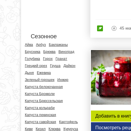
45 кк
Сезонное
Айва
Арбуз
Баклажаны
Брусника
Брюква
Виноград
Голубика
Горох
Гранат
Грецкий орех
Груша
Дайкон
Дыня
Ежевика
Зеленый горошек
Инжир
Капуста белокочанная
Капуста Брокколи
Капуста Брюссельская
Капуста кольраби
Капуста пекинская
Добавить в книг
Капуста савойская
Картофель
Посмотреть рец
Киви
Кизил
Клюква
Кукуруза