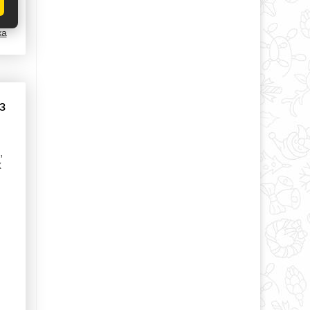
ка
з
,
х