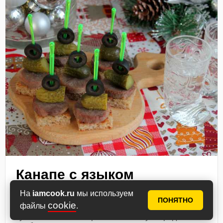
Канапе с языком
(говяжьим)
На
iamcook.ru
мы используем
ПОНЯТНО
cookie
файлы
.
Варите говяжий язык минимум 2 часа. Обжарьте
кусочки хлеба. Соберите на шпажку ингредиенты: