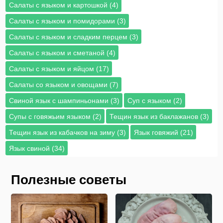
Салаты с языком и картошкой (4)
Салаты с языком и помидорами (3)
Салаты с языком и сладким перцем (3)
Салаты с языком и сметаной (4)
Салаты с языком и яйцом (17)
Салаты со языком и овощами (7)
Свиной язык с шампиньонами (3)
Суп с языком (2)
Супы с говяжьим языком (2)
Тещин язык из баклажанов (3)
Тещин язык из кабачков на зиму (3)
Язык говяжий (21)
Язык свиной (34)
Полезные советы