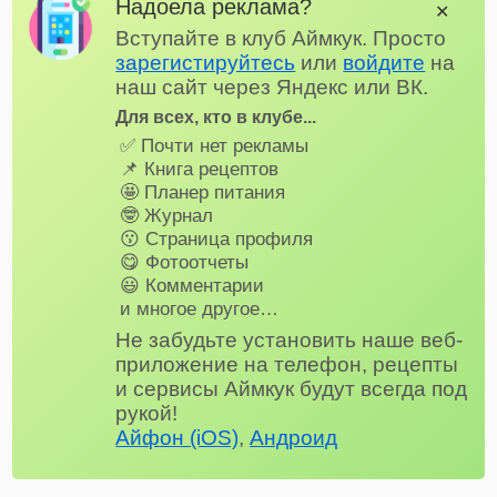
Надоела реклама?
✕
Вступайте в клуб Аймкук. Просто
зарегистируйтесь
или
войдите
на
наш сайт через Яндекс или ВК.
Для всех, кто в клубе...
✅ Почти нет рекламы
📌 Книга рецептов
🤩 Планер питания
🤓 Журнал
😗 Страница профиля
😋 Фотоотчеты
😃 Комментарии
и многое другое…
Не забудьте установить наше веб-
приложение на телефон, рецепты
и сервисы Аймкук будут всегда под
рукой!
Айфон (iOS)
,
Андроид