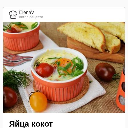
ElenaV
автор рецепта
Яйца кокот