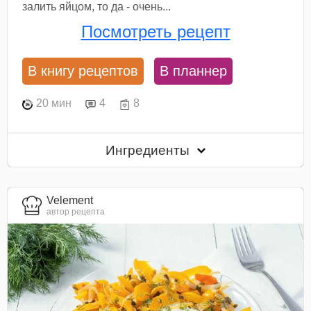
залить яйцом, то да - очень...
Посмотреть рецепт
В книгу рецептов
В планнер
20 мин
4
8
Ингредиенты
Velement
автор рецепта