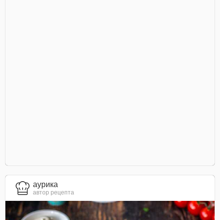
aурика
автор рецепта