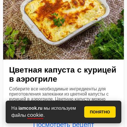
Цветная капуста с курицей
в аэрогриле
Соберите все необходимые ингредиенты для
приготовления запеканки из цветной капусты с
курицей в аэрогриле. Цветную капусту можно
использовать как свежую, так и замороженную. Во
На
iamcook.ru
мы используем
втором случае ее надо будет полностью
ПОНЯТНО
cookie
разморозить...
файлы
.
Посмотреть рецепт