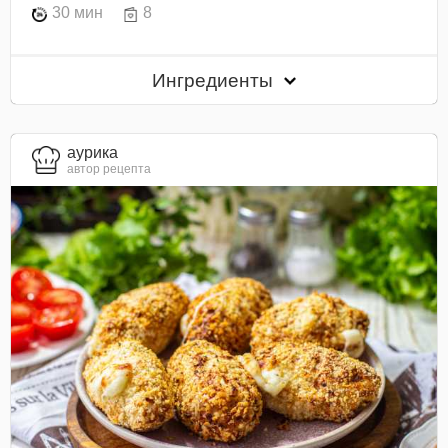
30 мин
8
Ингредиенты
aурика
автор рецепта