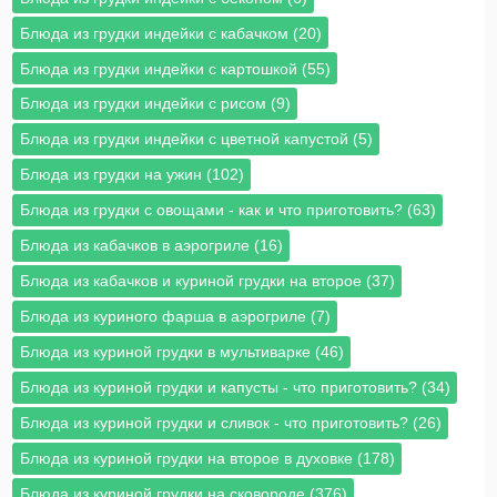
Блюда из грудки индейки с кабачком (20)
Блюда из грудки индейки с картошкой (55)
Блюда из грудки индейки с рисом (9)
Блюда из грудки индейки с цветной капустой (5)
Блюда из грудки на ужин (102)
Блюда из грудки с овощами - как и что приготовить? (63)
Блюда из кабачков в аэрогриле (16)
Блюда из кабачков и куриной грудки на второе (37)
Блюда из куриного фарша в аэрогриле (7)
Блюда из куриной грудки в мультиварке (46)
Блюда из куриной грудки и капусты - что приготовить? (34)
Блюда из куриной грудки и сливок - что приготовить? (26)
Блюда из куриной грудки на второе в духовке (178)
Блюда из куриной грудки на сковороде (376)