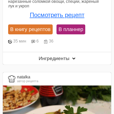
нарезанные соломкой овощи, специи, жареный
лук и укроп
Посмотреть рецепт
В книгу рецептов
В планнер
35 мин
6
36
Ингредиенты
natalka
автор рецепта