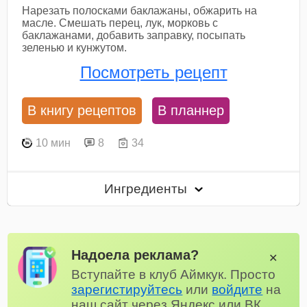
Нарезать полосками баклажаны, обжарить на
масле. Смешать перец, лук, морковь с
баклажанами, добавить заправку, посыпать
зеленью и кунжутом.
Посмотреть рецепт
В книгу рецептов
В планнер
10 мин
8
34
Ингредиенты
Надоела реклама?
✕
Вступайте в клуб Аймкук. Просто
зарегистируйтесь
или
войдите
на
наш сайт через Яндекс или ВК.