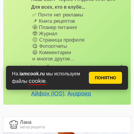
Для всех, кто в клубе...
✅ Почти нет рекламы
📌 Книга рецептов
🤩 Планер питания
🤓 Журнал
😗 Страница профиля
😋 Фотоотчеты
😃 Комментарии
и многое другое…
Не забудьте установить наше веб-
приложение на телефон, рецепты
На
iamcook.ru
мы используем
ПОНЯТНО
и сервисы Аймкук будут всегда под
cookie
файлы
.
рукой!
Айфон (iOS)
,
Андроид
Лана
автор рецепта