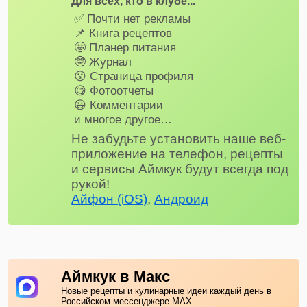
Для всех, кто в клубе...
✅ Почти нет рекламы
📌 Книга рецептов
🤩 Планер питания
🤓 Журнал
😗 Страница профиля
😋 Фотоотчеты
😃 Комментарии
и многое другое…
Не забудьте установить наше веб-
приложение на телефон, рецепты
и сервисы Аймкук будут всегда под
рукой!
Айфон (iOS)
,
Андроид
Аймкук в Макс
Новые рецепты и кулинарные идеи каждый день в
Российском мессенджере MAX