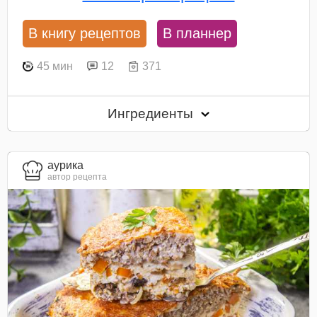
В книгу рецептов
В планнер
45 мин
12
371
Ингредиенты
aурика
автор рецепта