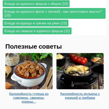
Блюда из куриного фарша с яйцом (15)
Блюда из куриного филе с гречкой - как приготовить вкусно?
(20)
Блюда из курицы и гречки на ужин (13)
Блюда из лаваша и куриного фарша (11)
Полезные советы
Калорийность гуляша из
Калорийность жульена с
говядины, свинины,
курицей и грибами
курицы...