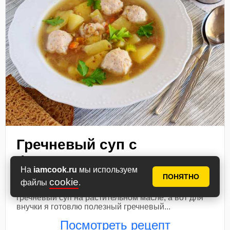
Гречневый суп с
фрикадельками
На
iamcook.ru
мы используем
ПОНЯТНО
Гречневый суп - отличный вариант супа на обед
cookie
файлы
.
для всей семьи. Я часто готовлю в Пост обычный
гречневый суп на растительном масле, а вот для
внучки я готовлю полезный гречневый...
Посмотреть рецепт