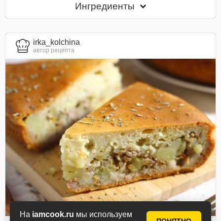
Ингредиенты
irka_kolchina
автор рецепта
На
iamcook.ru
мы используем