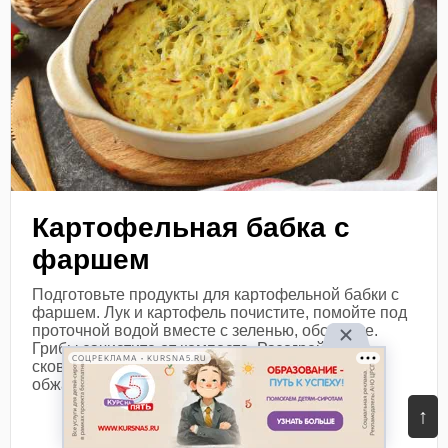
Картофельная бабка с
фаршем
Подготовьте продукты для картофельной бабки с
фаршем. Лук и картофель почистите, помойте под
проточной водой вместе с зеленью, обсушите.
Грибы зачистите от компоста. Разогрейте в
СОЦРЕКЛАМА • KURSNA5.RU
сковороде немного рафинированного масла,
обжарьте...
↑
Посмотреть рецепт