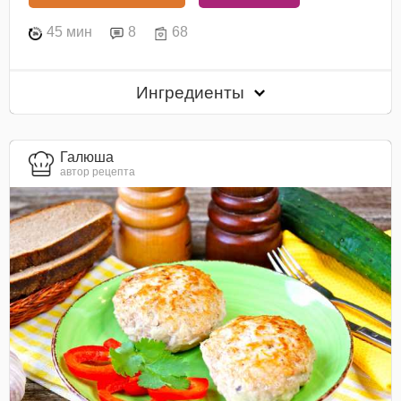
45 мин
8
68
Ингредиенты
Галюша
автор рецепта