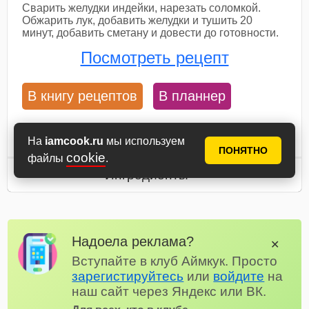
Сварить желудки индейки, нарезать соломкой.
Обжарить лук, добавить желудки и тушить 20
минут, добавить сметану и довести до готовности.
Посмотреть рецепт
В книгу рецептов
В планнер
110 мин
11
На
iamcook.ru
мы используем
ПОНЯТНО
cookie
файлы
.
Ингредиенты
Надоела реклама?
✕
Вступайте в клуб Аймкук. Просто
зарегистируйтесь
или
войдите
на
наш сайт через Яндекс или ВК.