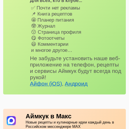
Для всех, кто в клубе...
✅ Почти нет рекламы
📌 Книга рецептов
🤩 Планер питания
🤓 Журнал
😗 Страница профиля
😋 Фотоотчеты
😃 Комментарии
и многое другое…
Не забудьте установить наше веб-
приложение на телефон, рецепты
и сервисы Аймкук будут всегда под
рукой!
Айфон (iOS)
,
Андроид
Аймкук в Макс
Новые рецепты и кулинарные идеи каждый день в
Российском мессенджере MAX