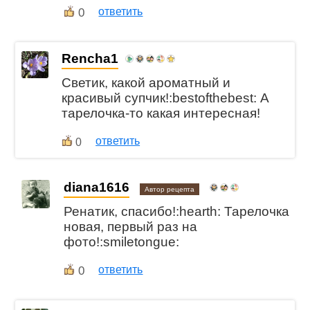
0
ответить
Rencha1
Светик, какой ароматный и
красивый супчик!:bestofthebest: А
тарелочка-то какая интересная!
ответить
0
diana1616
Автор рецепта
Ренатик, спасибо!:hearth: Тарелочка
новая, первый раз на
фото!:smiletongue:
0
ответить