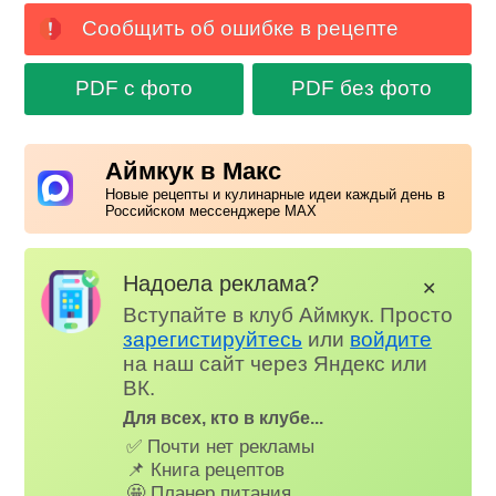
Сообщить об ошибке в рецепте
PDF с фото
PDF без фото
Аймкук в Макс
Новые рецепты и кулинарные идеи каждый день в
Российском мессенджере MAX
Надоела реклама?
✕
Вступайте в клуб Аймкук. Просто
зарегистируйтесь
или
войдите
на наш сайт через Яндекс или
ВК.
Для всех, кто в клубе...
✅ Почти нет рекламы
📌 Книга рецептов
🤩 Планер питания