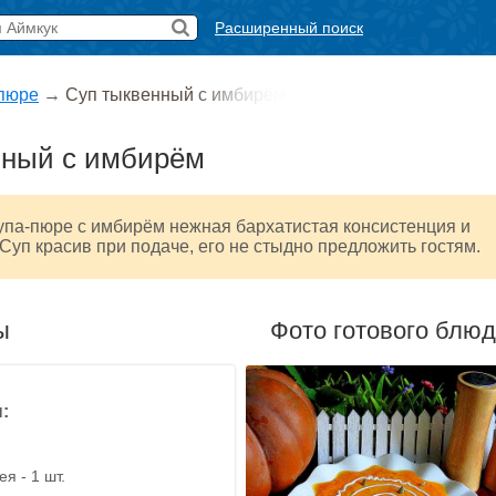
Расширенный поиск
пюре
→
Суп тыквенный с имбирём
нный с имбирём
упа-пюре с имбирём нежная бархатистая консистенция и
 Суп красив при подаче, его не стыдно предложить гостям.
ы
Фото готового блю
:
я - 1 шт.