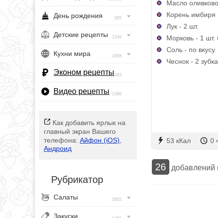
Масло оливковое
Корень имбиря -
День рождения
385
Лук - 2 шт.
Детские рецепты
Морковь - 1 шт.
1548
Соль - по вкусу
Кухни мира
1968
Чеснок - 2 зубка
Эконом рецепты
393
Видео рецепты
1396
Как добавить ярлык на
главный экран Вашего
телефона:
Айфон (iOS)
,
53 кКал
0 
Андроид
26
добавлений
Рубрикатор
Салаты
2955
Закуски