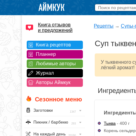
Книга отзывов
Рецепты
→
Супы-
и предложений
Суп тыкве
Книга рецептов
Планнер
У тыквенного с
Любимые авторы
лёгкий аромат!
Журнал
Авторы Аймкук
Ингредиент
Сезонное меню
Заготовки
Ингредиенты
1347
Пикник / барбекю
Тыква
- 400 г
293
Корень сельдере
На каждый день
20160