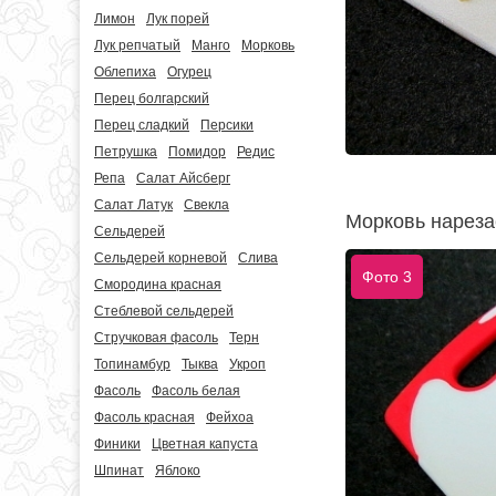
Лимон
Лук порей
Лук репчатый
Манго
Морковь
Облепиха
Огурец
Перец болгарский
Перец сладкий
Персики
Петрушка
Помидор
Редис
Репа
Салат Айсберг
Салат Латук
Свекла
Морковь нареза
Сельдерей
Сельдерей корневой
Слива
Фото 3
Смородина красная
Стеблевой сельдерей
Стручковая фасоль
Терн
Топинамбур
Тыква
Укроп
Фасоль
Фасоль белая
Фасоль красная
Фейхоа
Финики
Цветная капуста
Шпинат
Яблоко