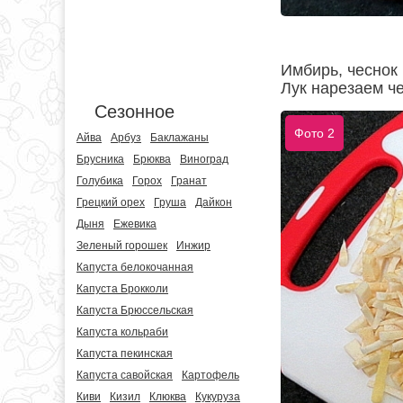
Имбирь, чеснок
Лук нарезаем ч
Сезонное
Фото 2
Айва
Арбуз
Баклажаны
Брусника
Брюква
Виноград
Голубика
Горох
Гранат
Грецкий орех
Груша
Дайкон
Дыня
Ежевика
Зеленый горошек
Инжир
Капуста белокочанная
Капуста Брокколи
Капуста Брюссельская
Капуста кольраби
Капуста пекинская
Капуста савойская
Картофель
Киви
Кизил
Клюква
Кукуруза