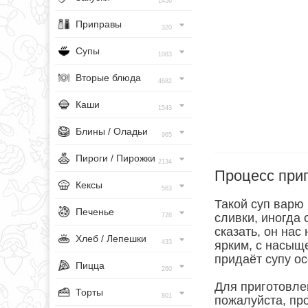
1456
Приправы
320
Супы
1083
Вторые блюда
4682
Каши
1543
Блины / Оладьи
965
Пироги / Пирожки
2134
Процесс при
Кексы
563
Такой суп варю 
Печенье
сливки, иногда
728
сказать, он нас
Хлеб / Лепешки
433
ярким, с насыщ
придаёт супу о
Пицца
260
Для приготовле
Торты
801
пожалуйста, про