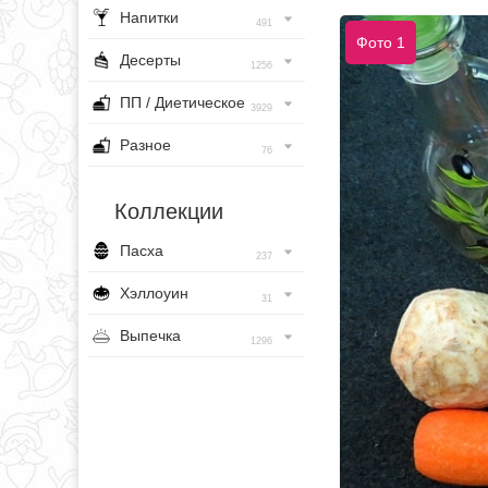
Напитки
491
Фото 1
Десерты
1256
ПП / Диетическое
3929
Разное
76
Коллекции
Пасха
237
Хэллоуин
31
Выпечка
1296