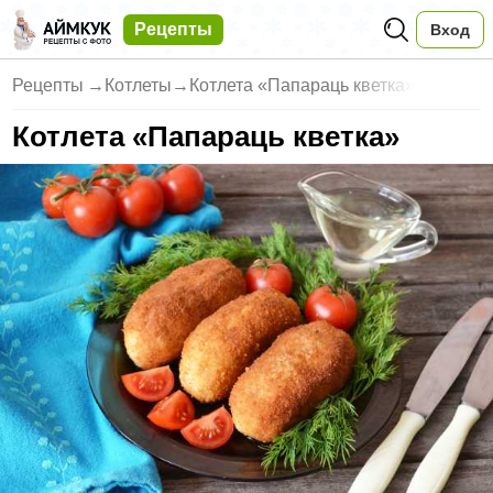
Рецепты
Вход
Рецепты
→
Котлеты
→
Котлета «Папараць кветка»
Котлета «Папараць кветка»