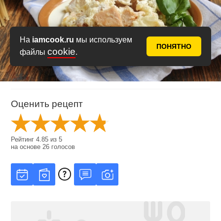
На
iamcook.ru
мы используем
ПОНЯТНО
cookie
файлы
.
Оценить рецепт
Рейтинг
4.85
из
5
на основе
26
голосов