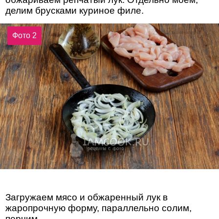
делим брусками куриное филе.
Фото 2
Загружаем мясо и обжаренный лук в
жаропрочную форму, параллельно солим,
перчим.