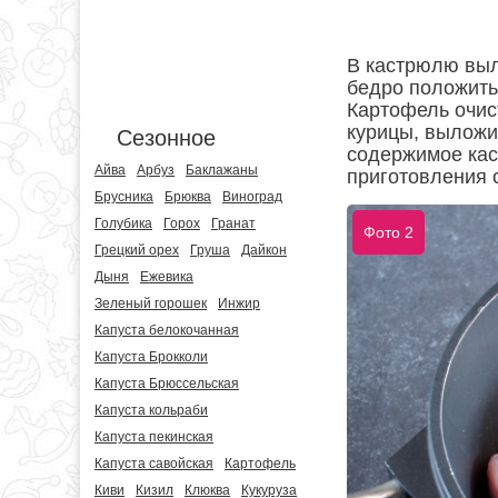
В кастрюлю выл
бедро положить,
Картофель очис
курицы, выложи
Сезонное
содержимое кас
Айва
Арбуз
Баклажаны
приготовления 
Брусника
Брюква
Виноград
Голубика
Горох
Гранат
Фото 2
Грецкий орех
Груша
Дайкон
Дыня
Ежевика
Зеленый горошек
Инжир
Капуста белокочанная
Капуста Брокколи
Капуста Брюссельская
Капуста кольраби
Капуста пекинская
Капуста савойская
Картофель
Киви
Кизил
Клюква
Кукуруза