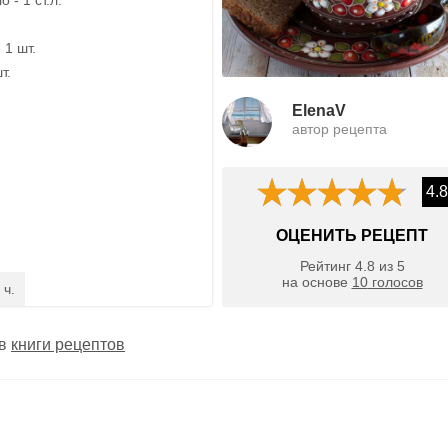
 1 шт.
т.
ElenaV
автор рецепта
4.8
ОЦЕНИТЬ РЕЦЕПТ
Рейтинг
4.8
из
5
на основе
10
голосов
 ч.
 в
книги рецептов