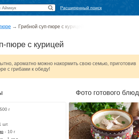
Расширенный поиск
пюре
→
Грибной суп-пюре с курицей
п-пюре с курицей
сытно, ароматно можно накормить свою семью, приготовив
ре с грибами к обеду!
ы
Фото готового блю
500 г
1 шт.
ло
- 10 г
 - 1 ст.л.