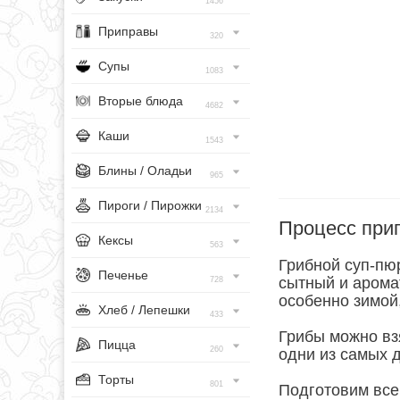
1456
Приправы
320
Супы
1083
Вторые блюда
4682
Каши
1543
Блины / Оладьи
965
Пироги / Пирожки
2134
Процесс при
Кексы
563
Грибной суп-пюр
Печенье
сытный и арома
728
особенно зимой,
Хлеб / Лепешки
433
Грибы можно взя
Пицца
260
одни из самых д
Торты
801
Подготовим все