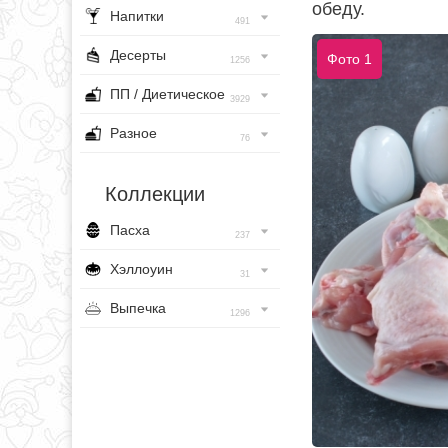
обеду.
Напитки
491
Десерты
Фото 1
1256
ПП / Диетическое
3929
Разное
76
Коллекции
Пасха
237
Хэллоуин
31
Выпечка
1296