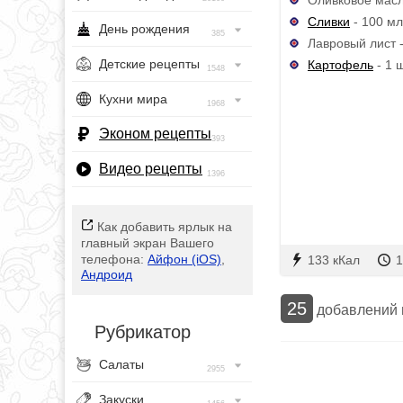
Сливки
- 100 мл
День рождения
385
Лавровый лист -
Детские рецепты
Картофель
- 1 ш
1548
Кухни мира
1968
Эконом рецепты
393
Видео рецепты
1396
Как добавить ярлык на
главный экран Вашего
телефона:
Айфон (iOS)
,
133 кКал
1
Андроид
25
добавлений
Рубрикатор
Салаты
2955
Закуски