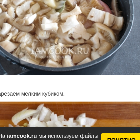
арезаем мелким кубиком.
На
iamcook.ru
мы используем файлы
ПОНЯТНО