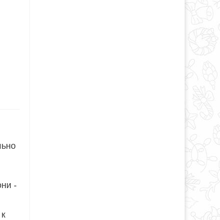
льно
ни -
 к