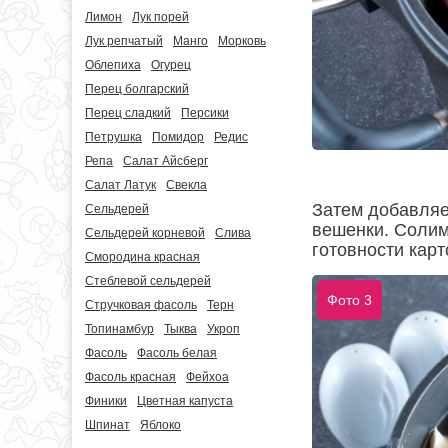
Лимон
Лук порей
Лук репчатый
Манго
Морковь
Облепиха
Огурец
Перец болгарский
Перец сладкий
Персики
Петрушка
Помидор
Редис
Репа
Салат Айсберг
Салат Латук
Свекла
Затем добавляе
Сельдерей
вешенки. Солим 
Сельдерей корневой
Слива
готовности кар
Смородина красная
Стеблевой сельдерей
Фото 3
Стручковая фасоль
Терн
Топинамбур
Тыква
Укроп
Фасоль
Фасоль белая
Фасоль красная
Фейхоа
Финики
Цветная капуста
Шпинат
Яблоко