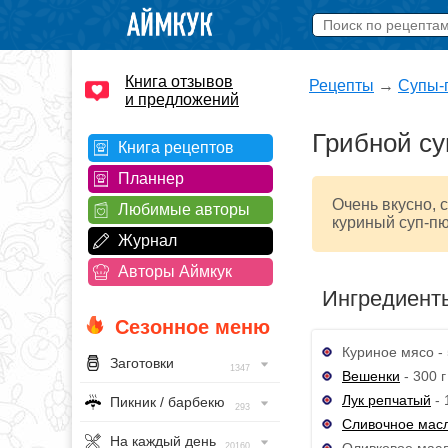
Книга отзывов
Рецепты
→
Супы-
и предложений
Грибной су
Книга рецептов
Планнер
Очень вкусно, 
Любимые авторы
куриный суп-пю
Журнал
Авторы Аймкук
Ингредиент
Сезонное меню
Куриное мясо - 
Заготовки
1347
Вешенки
- 300 г
Лук репчатый
- 
Пикник / барбекю
293
Сливочное мас
На каждый день
Оливковое масло
20160