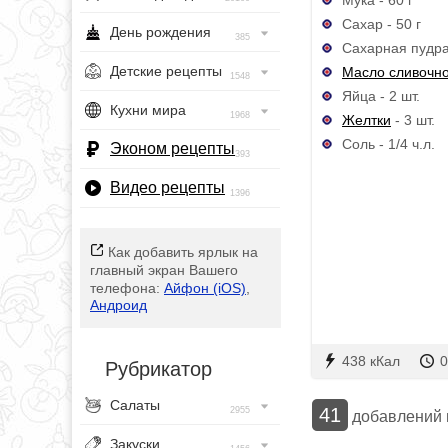
Сахар - 50 г
День рождения
385
Сахарная пудра 
Детские рецепты
Масло сливочн
1548
Яйца - 2 шт.
Кухни мира
1968
Желтки
- 3 шт.
Соль - 1/4 ч.л.
Эконом рецепты
393
Видео рецепты
1396
Как добавить ярлык на
главный экран Вашего
телефона:
Айфон (iOS)
,
Андроид
438 кКал
0
Рубрикатор
Салаты
41
2955
добавлений
Закуски