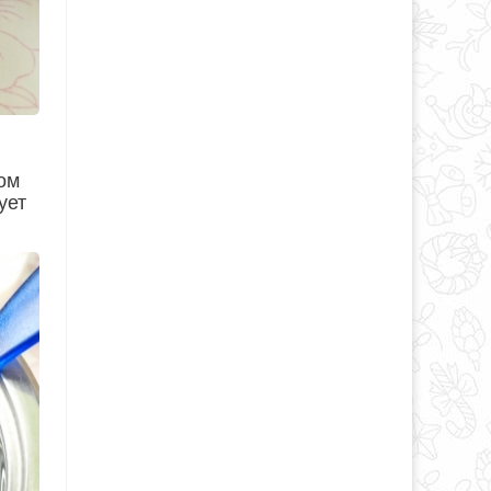
ом
ует