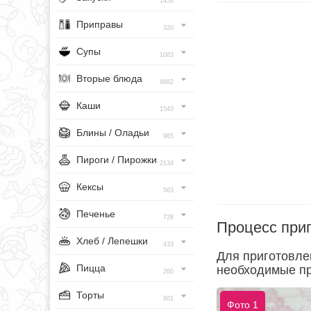
1456
Приправы
320
Супы
1083
Вторые блюда
4682
Каши
1543
Блины / Оладьи
965
Пироги / Пирожки
2134
Кексы
563
Печенье
728
Процесс при
Хлеб / Лепешки
433
Для приготовле
Пицца
необходимые пр
260
Торты
801
Фото 1