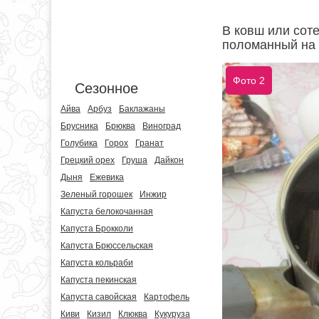
В ковш или сот
поломанный на 
Фото 2
Сезонное
Айва
Арбуз
Баклажаны
Брусника
Брюква
Виноград
Голубика
Горох
Гранат
Грецкий орех
Груша
Дайкон
Дыня
Ежевика
Зеленый горошек
Инжир
Капуста белокочанная
Капуста Брокколи
Капуста Брюссельская
Капуста кольраби
Капуста пекинская
Капуста савойская
Картофель
Киви
Кизил
Клюква
Кукуруза