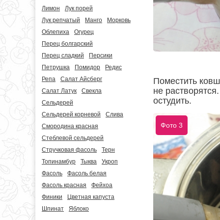
Лимон
Лук порей
Лук репчатый
Манго
Морковь
Облепиха
Огурец
Перец болгарский
Перец сладкий
Персики
Петрушка
Помидор
Редис
Репа
Салат Айсберг
Поместить ковш
не растворятся
Салат Латук
Свекла
остудить.
Сельдерей
Сельдерей корневой
Слива
Фото 3
Смородина красная
Стеблевой сельдерей
Стручковая фасоль
Терн
Топинамбур
Тыква
Укроп
Фасоль
Фасоль белая
Фасоль красная
Фейхоа
Финики
Цветная капуста
Шпинат
Яблоко