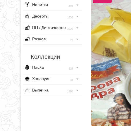
Напитки
491
Десерты
1256
ПП / Диетическое
3929
Разное
76
Коллекции
Пасха
237
Хэллоуин
31
Выпечка
1296