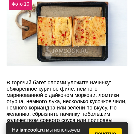
Фото 10
В горячий багет слоями уложите начинку:
обжаренное куриное филе, немного
маринованной с дайконом моркови, ломтики
огурца, немного лука, несколько кусочков чили,
немного кориандра или зелени по вкусу. По
желанию, сбрызните начинку небольшим
количеством соевого соуса или приправы
«Maggi Seasoning».
На
iamcook.ru
мы используем