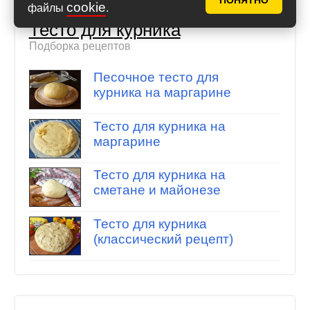
ПОНЯТНО
cookie
файлы
.
Тесто для курника
Подборка рецептов
Песочное тесто для
курника на маргарине
Тесто для курника на
маргарине
Тесто для курника на
сметане и майонезе
Тесто для курника
(классический рецепт)