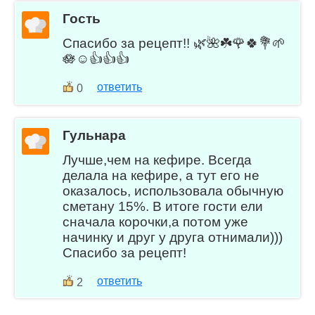
Гость
Спасибо за рецепт!! 🌿🌺☘️🌹🍀💐🌱
🪷☺️👍👍👍
ответить
0
Гульнара
Лучше,чем на кефире. Всегда
делала на кефире, а тут его не
оказалось, использовала обычную
сметану 15%. В итоге гости ели
сначала корочки,а потом уже
начинку и друг у друга отнимали)))
Спасибо за рецепт!
ответить
2