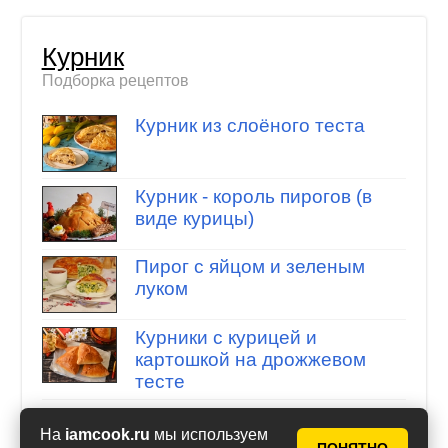
Курник
Подборка рецептов
Курник из слоёного теста
Курник - король пирогов (в
виде курицы)
Пирог с яйцом и зеленым
луком
Курники с курицей и
картошкой на дрожжевом
тесте
На
iamcook.ru
мы используем