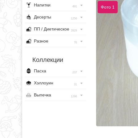
Напитки
Фото 1
491
Десерты
1256
ПП / Диетическое
3929
Разное
76
Коллекции
Пасха
237
Хэллоуин
31
Выпечка
1296