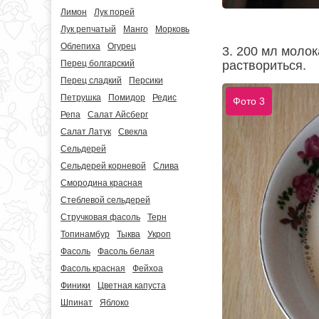
Лимон
Лук порей
Лук репчатый
Манго
Морковь
Облепиха
Огурец
3. 200 мл молок
раствориться.
Перец болгарский
Перец сладкий
Персики
Петрушка
Помидор
Редис
Фото 3
Репа
Салат Айсберг
Салат Латук
Свекла
Сельдерей
Сельдерей корневой
Слива
Смородина красная
Стеблевой сельдерей
Стручковая фасоль
Терн
Топинамбур
Тыква
Укроп
Фасоль
Фасоль белая
Фасоль красная
Фейхоа
Финики
Цветная капуста
Шпинат
Яблоко