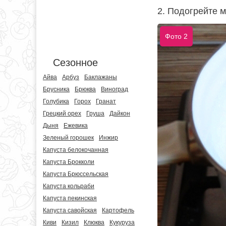
2. Подогрейте м
Фото 2
Сезонное
Айва
Арбуз
Баклажаны
Брусника
Брюква
Виноград
Голубика
Горох
Гранат
Грецкий орех
Груша
Дайкон
Дыня
Ежевика
Зеленый горошек
Инжир
Капуста белокочанная
Капуста Брокколи
Капуста Брюссельская
Капуста кольраби
Капуста пекинская
Капуста савойская
Картофель
Киви
Кизил
Клюква
Кукуруза