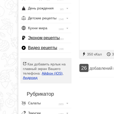
День рождения
385
Детские рецепты
1548
Кухни мира
1968
Эконом рецепты
393
Видео рецепты
1396
350 кКал
3
Как добавить ярлык на
26
добавлений
главный экран Вашего
телефона:
Айфон (iOS)
,
Андроид
Рубрикатор
Салаты
2955
Закуски