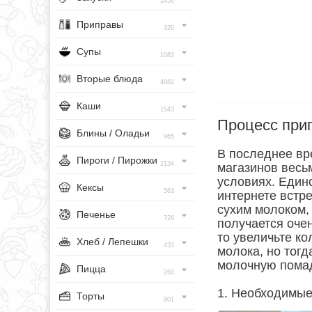
1456
Приправы
320
Супы
1083
Вторые блюда
4682
Каши
1543
Процесс при
Блины / Оладьи
965
В последнее вр
Пироги / Пирожки
2134
магазинов весь
условиях. Един
Кексы
563
интернете встре
сухим молоком, 
Печенье
728
получается оче
то увеличьте ко
Хлеб / Лепешки
433
молока, но тогд
молочную помадк
Пицца
260
1. Необходимые
Торты
801