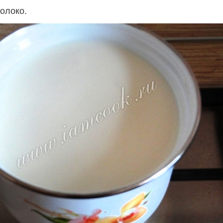
олоко.