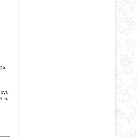
ах
В
Вкус
ить,