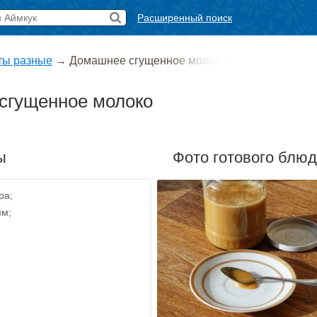
Расширенный поиск
ты разные
→
Домашнее сгущенное молоко
сгущенное молоко
ы
Фото готового блю
ра;
мм;