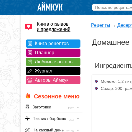
Книга отзывов
Рецепты
→
Десер
и предложений
Домашнее 
Книга рецептов
Планнер
Любимые авторы
Ингредиент
Журнал
Авторы Аймкук
Молоко: 1,2 лит
Сахар: 300 гра
Сезонное меню
Заготовки
1347
Пикник / барбекю
293
На каждый день
20160