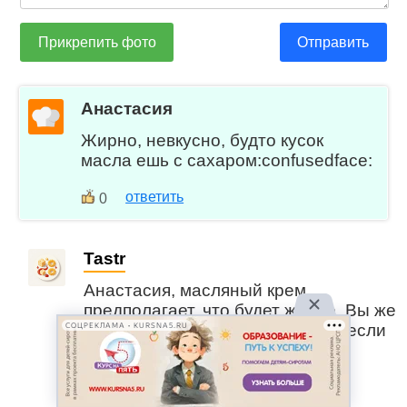
Прикрепить фото
Отправить
Анастасия
Жирно, невкусно, будто кусок
масла ешь с сахаром:confusedface:
ответить
0
Tastr
Анастасия, масляный крем
предполагает, что будет жирно. Вы же
видели состав, зачем готовили, если
СОЦРЕКЛАМА • KURSNA5.RU
масло вы не переносите?
0
ответить