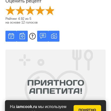
Оценить рецепт
Рейтинг
4.92
из
5
на основе
12
голосов
На
iamcook.ru
мы используем
ПОНЯТНО