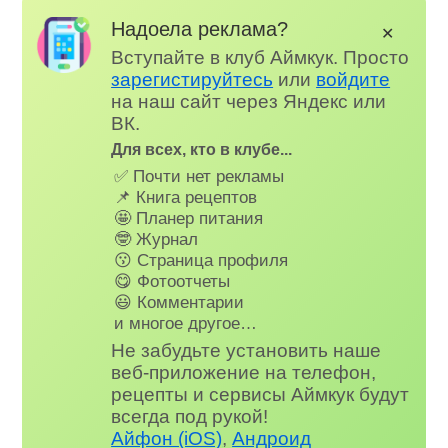
Надоела реклама?
✕
Вступайте в клуб Аймкук. Просто
зарегистируйтесь
или
войдите
на наш сайт через Яндекс или
ВК.
Для всех, кто в клубе...
✅ Почти нет рекламы
📌 Книга рецептов
🤩 Планер питания
🤓 Журнал
😗 Страница профиля
😋 Фотоотчеты
😃 Комментарии
и многое другое…
Не забудьте установить наше
веб-приложение на телефон,
рецепты и сервисы Аймкук будут
всегда под рукой!
Айфон (iOS)
,
Андроид