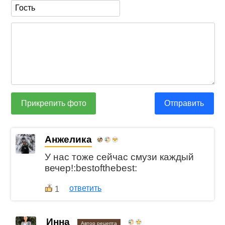
Прикрепить фото
Отправить
Анжелика
У нас тоже сейчас смузи каждый
вечер!:bestofthebest:
ответить
1
Инна
Автор рецепта