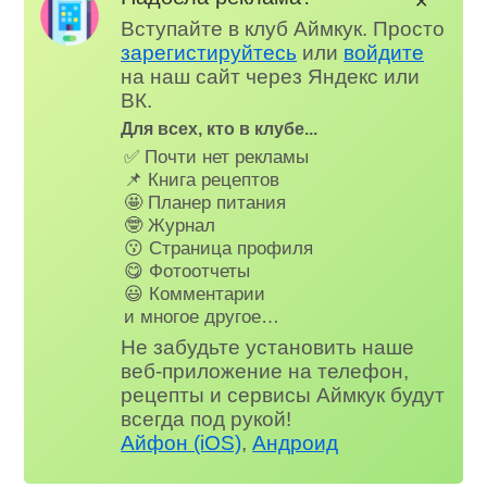
✕
Вступайте в клуб Аймкук. Просто
зарегистируйтесь
или
войдите
на наш сайт через Яндекс или
ВК.
Для всех, кто в клубе...
✅ Почти нет рекламы
📌 Книга рецептов
🤩 Планер питания
🤓 Журнал
😗 Страница профиля
😋 Фотоотчеты
😃 Комментарии
и многое другое…
Не забудьте установить наше
веб-приложение на телефон,
рецепты и сервисы Аймкук будут
всегда под рукой!
Айфон (iOS)
,
Андроид