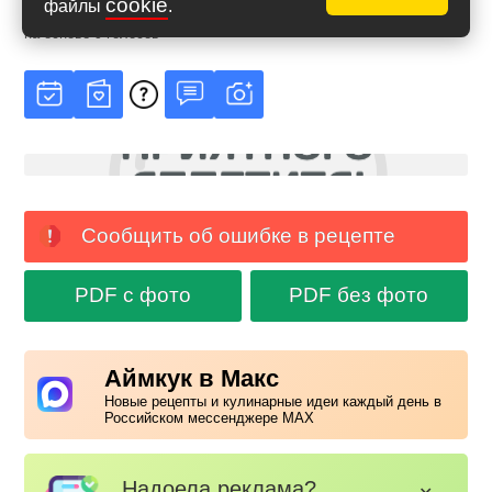
cookie
файлы
.
Рейтинг
4.89
из
5
на основе
9
голосов
Сообщить об ошибке в рецепте
PDF с фото
PDF без фото
Аймкук в Макс
Новые рецепты и кулинарные идеи каждый день в
Российском мессенджере MAX
Надоела реклама?