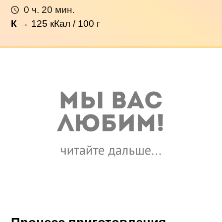
0 ч. 20 мин.
К
→
125
кКал / 100 г