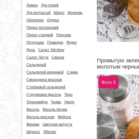
Лимон
Лук порей
Лук репчатый
Манго
Морковь
Облепиха
Огурец
Перец болгарский
Перец сладкий
Персики
Петрушка
Помидор
Редис
Репа
Салат Айсберг
Салат Латук
Свекла
Промытую зелен
Сельдерей
молотым черным
Сельдерей корневой
Слива
Смородина красная
Фото 3
Стеблевой сельдерей
Стручковая фасоль
Терн
Топинамбур
Тыква
Укроп
Фасоль
Фасоль белая
Фасоль красная
Фейхоа
Финики
Цветная капуста
Шпинат
Яблоко