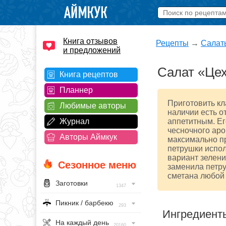
Книга отзывов
Рецепты
→
Салат
и предложений
Салат «Це
Книга рецептов
Планнер
Приготовить кл
Любимые авторы
наличии есть о
Журнал
аппетитным. Ег
чесночного аро
Авторы Аймкук
максимально пр
петрушки испол
вариант зелени
Сезонное меню
заменила петру
сметана любой 
Заготовки
1347
Пикник / барбекю
293
Ингредиент
На каждый день
20160