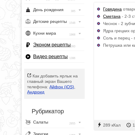
Говядина
отварн
День рождения
385
Сметана
- 2-3 ст
Детские рецепты
Чеснок - 2 зубч
1548
Ядра грецких ор
Кухни мира
1968
Соль и перец - 
Эконом рецепты
Петрушка или кин
393
Видео рецепты
1396
Как добавить ярлык на
главный экран Вашего
телефона:
Айфон (iOS)
,
Андроид
Рубрикатор
Салаты
2955
289 кКал
1
Закуски