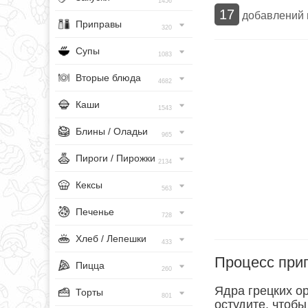
1456
17
добавлений
Приправы
320
Супы
1083
Вторые блюда
4682
Каши
1543
Блины / Оладьи
965
Пироги / Пирожки
2134
Кексы
563
Печенье
728
Хлеб / Лепешки
433
Процесс при
Пицца
260
Ядра грецких ор
Торты
801
остудите, чтобы