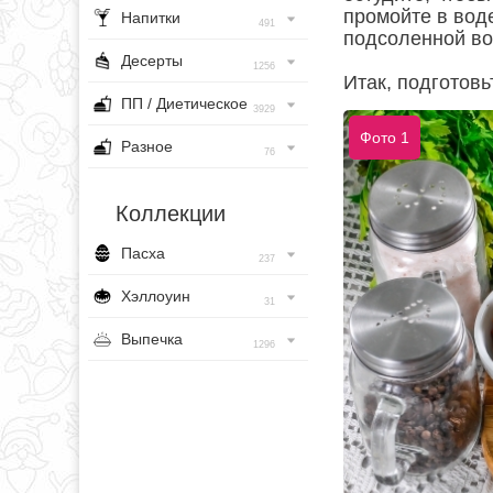
промойте в воде
Напитки
491
подсоленной во
Десерты
1256
Итак, подготов
ПП / Диетическое
3929
Фото 1
Разное
76
Коллекции
Пасха
237
Хэллоуин
31
Выпечка
1296