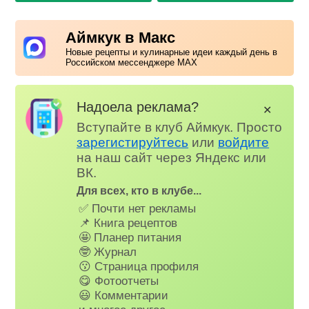
Аймкук в Макс
Новые рецепты и кулинарные идеи каждый день в
Российском мессенджере MAX
Надоела реклама?
✕
Вступайте в клуб Аймкук. Просто
зарегистируйтесь
или
войдите
на наш сайт через Яндекс или
ВК.
Для всех, кто в клубе...
✅ Почти нет рекламы
📌 Книга рецептов
🤩 Планер питания
🤓 Журнал
😗 Страница профиля
😋 Фотоотчеты
😃 Комментарии