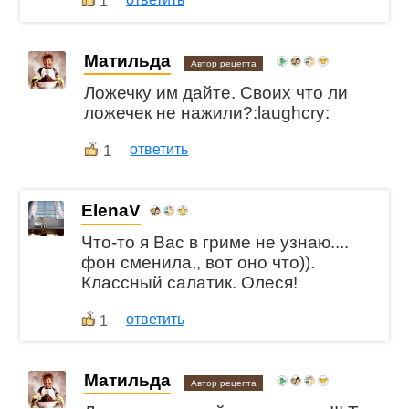
1
Матильда
Автор рецепта
Ложечку им дайте. Своих что ли
ложечек не нажили?:laughcry:
1
ответить
ElenaV
Что-то я Вас в гриме не узнаю....
фон сменила,, вот оно что)).
Классный салатик. Олеся!
ответить
1
Матильда
Автор рецепта