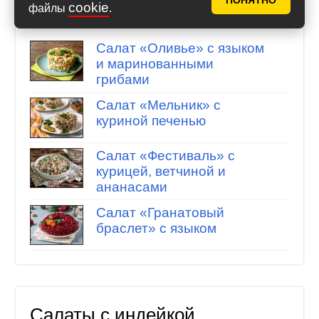
ПОНЯТНО
cookie
файлы
.
Подборка рецептов
Салат «Оливье» с языком
и маринованными
грибами
Салат «Мельник» с
куриной печенью
Салат «Фестиваль» с
курицей, ветчиной и
ананасами
Салат «Гранатовый
браслет» с языком
Салаты с индейкой