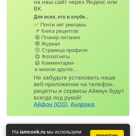
на наш сайт через Яндекс или
ВК.
Для всех, кто в клубе...
✅ Почти нет рекламы
📌 Книга рецептов
🤩 Планер питания
🤓 Журнал
😗 Страница профиля
😋 Фотоотчеты
😃 Комментарии
и многое другое…
Не забудьте установить наше
веб-приложение на телефон,
рецепты и сервисы Аймкук будут
всегда под рукой!
Айфон (iOS)
,
Андроид
На
iamcook.ru
мы используем
Праздничные мясные салаты