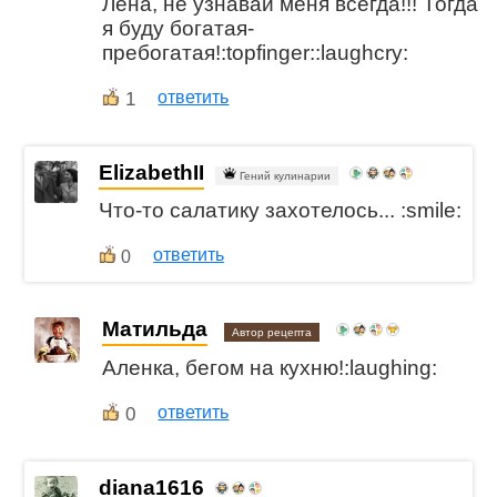
Лена, не узнавай меня всегда!!! Тогда
я буду богатая-
пребогатая!:topfinger::laughcry:
1
ответить
ElizabethII
Гений кулинарии
Что-то салатику захотелось... :smile:
ответить
0
Матильда
Автор рецепта
Аленка, бегом на кухню!:laughing:
0
ответить
diana1616