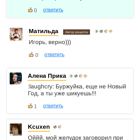
ответить
0
Матильда
Автор рецепта
Игорь, верно)))
0
ответить
Алена Прика
:laughcry: Буржуйка, еще не Новый
Год, а ты уже шикуешь!!!
ответить
1
Kcuxen
Оййй, мой желудок заговорил при