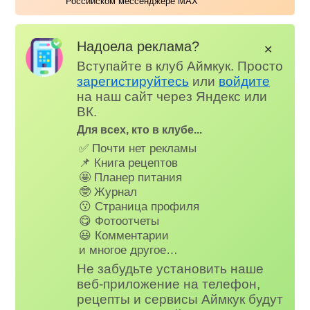
Российском мессенджере MAX
Надоела реклама?
✕
Вступайте в клуб Аймкук. Просто
зарегистируйтесь
или
войдите
на наш сайт через Яндекс или
ВК.
Для всех, кто в клубе...
✅ Почти нет рекламы
📌 Книга рецептов
🤩 Планер питания
🤓 Журнал
😗 Страница профиля
😋 Фотоотчеты
😃 Комментарии
и многое другое…
Не забудьте установить наше
веб-приложение на телефон,
рецепты и сервисы Аймкук будут