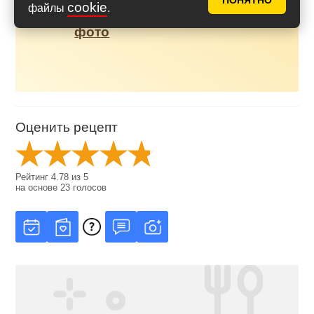
ПОНЯТНО
полезный домашний
cookie
файлы
.
майонез? - 35 рецептов с
фото
Оценить рецепт
Рейтинг
4.78
из
5
на основе
23
голосов