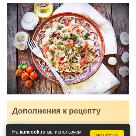
Дополнения к рецепту
Как приготовить вкусный и
На
iamcook.ru
мы используем