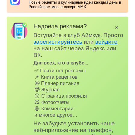
Новые рецепты и кулинарные идеи каждый день в
Российском мессенджере MAX
Надоела реклама?
✕
Вступайте в клуб Аймкук. Просто
зарегистируйтесь
или
войдите
на наш сайт через Яндекс или
ВК.
Для всех, кто в клубе...
✅ Почти нет рекламы
📌 Книга рецептов
🤩 Планер питания
🤓 Журнал
😗 Страница профиля
😋 Фотоотчеты
😃 Комментарии
и многое другое…
Не забудьте установить наше
веб-приложение на телефон,