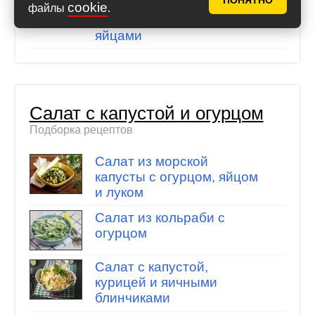
ПОНЯТНО
курицей, корейской
cookie
файлы
.
морковью, сыром и
яйцами
Салат с капустой и огурцом
Подборка рецептов
Салат из морской
капусты с огурцом, яйцом
и луком
Салат из кольраби с
огурцом
Салат с капустой,
курицей и яичными
блинчиками