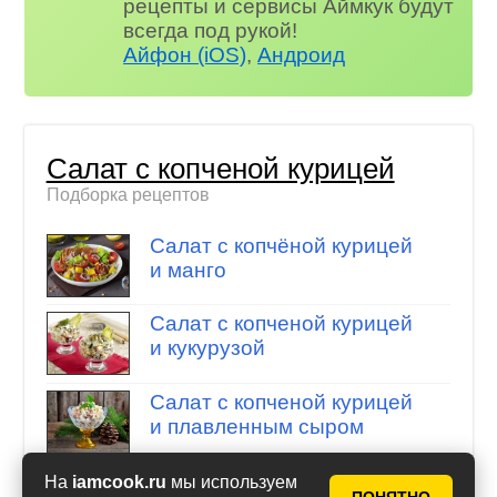
рецепты и сервисы Аймкук будут
всегда под рукой!
Айфон (iOS)
,
Андроид
Салат с копченой курицей
Подборка рецептов
Салат с копчёной курицей
и манго
Салат с копченой курицей
и кукурузой
Салат с копченой курицей
и плавленным сыром
Салат с копченой
На
iamcook.ru
мы используем