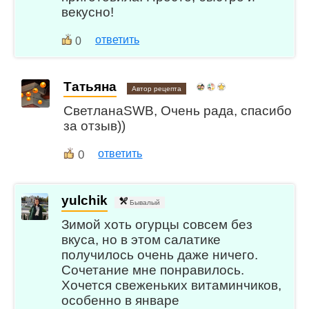
векусно!
ответить
0
Татьяна
Автор рецепта
СветланаSWB, Очень рада, спасибо
за отзыв))
0
ответить
yulchik
Бывалый
Зимой хоть огурцы совсем без
вкуса, но в этом салатике
получилось очень даже ничего.
Сочетание мне понравилось.
Хочется свеженьких витаминчиков,
особенно в январе