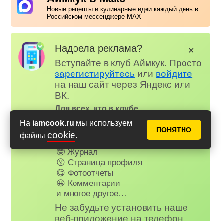
Новые рецепты и кулинарные идеи каждый день в
Российском мессенджере MAX
Надоела реклама?
✕
Вступайте в клуб Аймкук. Просто
зарегистируйтесь
или
войдите
на наш сайт через Яндекс или
ВК.
Для всех, кто в клубе...
✅ Почти нет рекламы
На
iamcook.ru
мы используем
ПОНЯТНО
📌 Книга рецептов
cookie
файлы
.
🤩 Планер питания
🤓 Журнал
😗 Страница профиля
😋 Фотоотчеты
😃 Комментарии
и многое другое…
Не забудьте установить наше
веб-приложение на телефон,