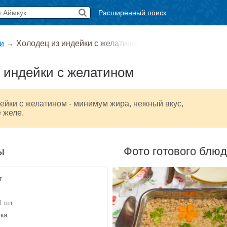
Расширенный поиск
и
→
Холодец из индейки с желатином
 индейки с желатином
ейки с желатином - минимум жира, нежный вкус,
 желе.
ы
Фото готового блю
г
1 шт.
ика