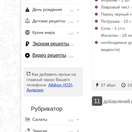
Лавровый лист -
День рождения
385
Перец черный г
Детские рецепты
Петрушка - 10 г
1548
Соль - 1 ст.л.
Кухни мира
1968
Желатин - 18 ли
необходимое дл
Эконом рецепты
393
жидкости)
Видео рецепты
1396
Как добавить ярлык на
главный экран Вашего
телефона:
Айфон (iOS)
,
37 кКал
10
Андроид
11
добавлений
Рубрикатор
Салаты
2955
Закуски