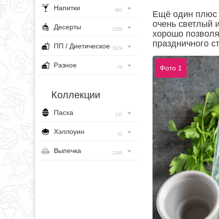
Напитки
491
Ещё один плюс 
очень светлый 
Десерты
1256
хорошо позволя
праздничного с
ПП / Диетическое
3929
Разное
Фото 1
76
Коллекции
Пасха
237
Хэллоуин
31
Выпечка
1296