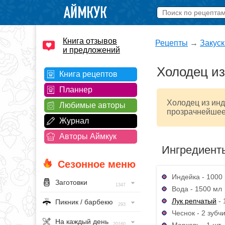
Книга отзывов
Рецепты
→
Закуск
и предложений
Холодец из
Книга рецептов
Планнер
Холодец из инд
Любимые авторы
прозрачнейшее
Журнал
Авторы Аймкук
Ингредиент
Сезонное меню
Индейка - 1000 
Заготовки
1347
Вода - 1500 мл
Лук репчатый
- 
Пикник / барбекю
293
Чеснок - 2 зубч
На каждый день
Морковь - 1 шт.
20160