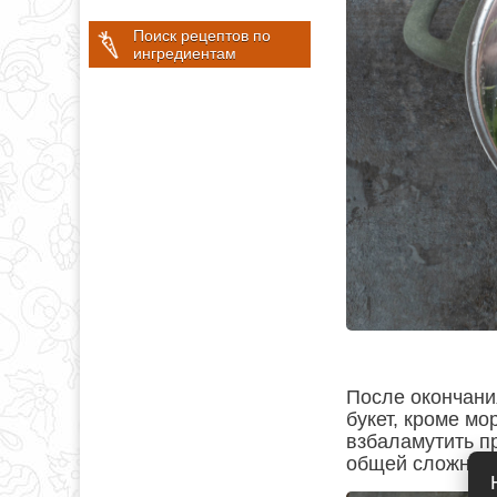
Поиск рецептов по
ингредиентам
После окончани
букет, кроме мо
взбаламутить п
общей сложност