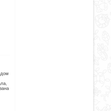
юдом
ала,
язана