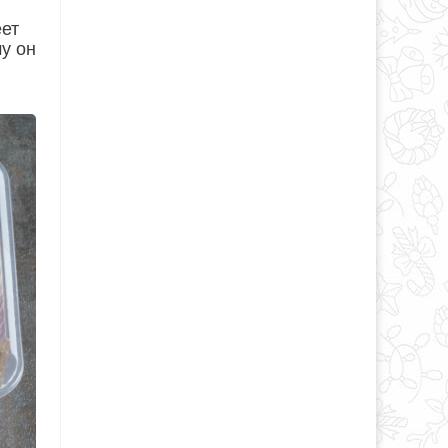
еет
у он