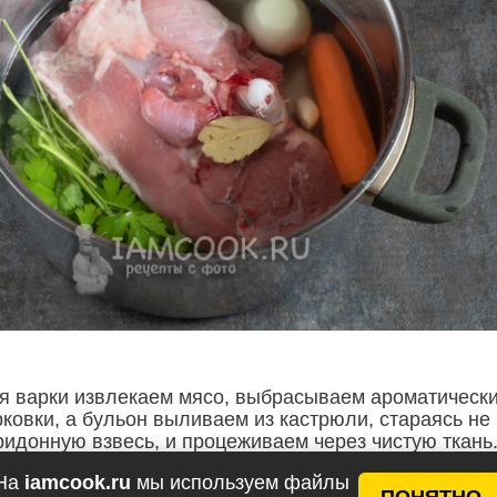
я варки извлекаем мясо, выбрасываем ароматическ
рковки, а бульон выливаем из кастрюли, стараясь не
ридонную взвесь, и процеживаем через чистую ткань.
и нам потребуется полтора литра бульона.
На
iamcook.ru
мы используем файлы
ПОНЯТНО