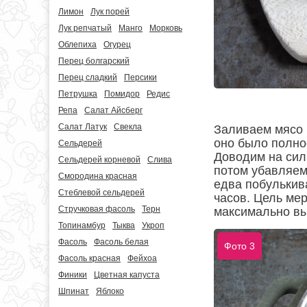
Лимон
Лук порей
Лук репчатый
Манго
Морковь
Облепиха
Огурец
Перец болгарский
Перец сладкий
Персики
Петрушка
Помидор
Редис
Репа
Салат Айсберг
Салат Латук
Свекла
Заливаем мясо 
оно было полно
Сельдерей
Доводим на сил
Сельдерей корневой
Слива
потом убавляем
Смородина красная
едва побулькив
Стеблевой сельдерей
часов. Цель ме
Стручковая фасоль
Терн
максимально в
Топинамбур
Тыква
Укроп
Фасоль
Фасоль белая
Фото 3
Фасоль красная
Фейхоа
Финики
Цветная капуста
Шпинат
Яблоко