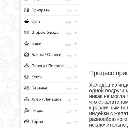
1456
Приправы
320
Супы
1083
Вторые блюда
4682
Каши
1543
Блины / Оладьи
965
Пироги / Пирожки
2134
Процесс при
Кексы
563
Холодец из ин
Печенье
одной подруги м
728
никак не могла 
Хлеб / Лепешки
433
что с желатином
к различным бо
Пицца
260
индейки с желат
разнообразного 
Торты
801
исключительно 