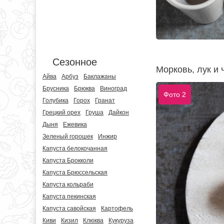
Сезонное
Морковь, лук и 
Айва
Арбуз
Баклажаны
Брусника
Брюква
Виноград
Фото 2
Голубика
Горох
Гранат
Грецкий орех
Груша
Дайкон
Дыня
Ежевика
Зеленый горошек
Инжир
Капуста белокочанная
Капуста Брокколи
Капуста Брюссельская
Капуста кольраби
Капуста пекинская
Капуста савойская
Картофель
Киви
Кизил
Клюква
Кукуруза