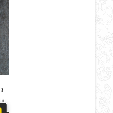
ий
 В