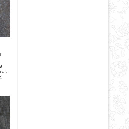
ы
а
ва-
4