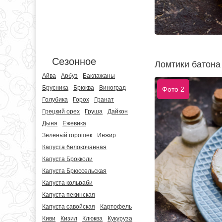
Сезонное
Ломтики батона
Айва
Арбуз
Баклажаны
Брусника
Брюква
Виноград
Фото 2
Голубика
Горох
Гранат
Грецкий орех
Груша
Дайкон
Дыня
Ежевика
Зеленый горошек
Инжир
Капуста белокочанная
Капуста Брокколи
Капуста Брюссельская
Капуста кольраби
Капуста пекинская
Капуста савойская
Картофель
Киви
Кизил
Клюква
Кукуруза