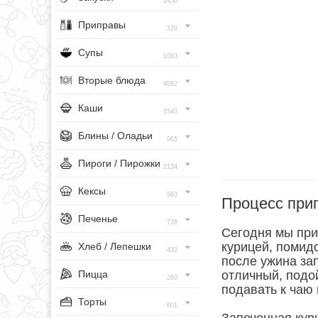
1456
Приправы
320
Супы
1083
Вторые блюда
4682
Каши
1543
Блины / Оладьи
965
Пироги / Пирожки
2134
Кексы
563
Процесс при
Печенье
728
Сегодня мы при
курицей, помид
Хлеб / Лепешки
433
после ужина за
Пицца
отличный, подо
260
подавать к чаю 
Торты
801