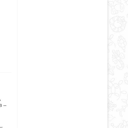
ь
в –