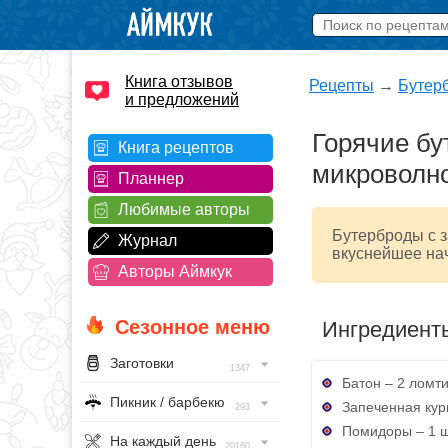
Книга отзывов
Рецепты
→
Бутер
и предложений
Горячие бу
Книга рецептов
микроволн
Планнер
Любимые авторы
Бутерброды с з
Журнал
вкуснейшее нач
Авторы Аймкук
Сезонное меню
Ингредиент
Заготовки
1347
Батон – 2 ломт
Пикник / барбекю
Запеченная кур
293
Помидоры – 1 ш
На каждый день
20160