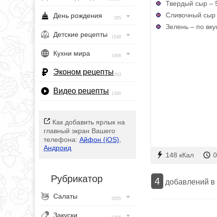
Твердый сыр – 5
Сливочный сыр –
День рождения
385
Зелень – по вку
Детские рецепты
1548
Кухни мира
1968
Эконом рецепты
393
Видео рецепты
1396
Как добавить ярлык на
главный экран Вашего
телефона:
Айфон (iOS)
,
Андроид
148 кКал
0
Рубрикатор
4
добавлений в
Салаты
2955
Закуски