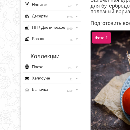
Запеченная кур
Напитки
для бутербродо
491
полезный вариа
Десерты
1256
Подготовить все
ПП / Диетическое
3929
Фото 1
Разное
76
Коллекции
Пасха
237
Хэллоуин
31
Выпечка
1296