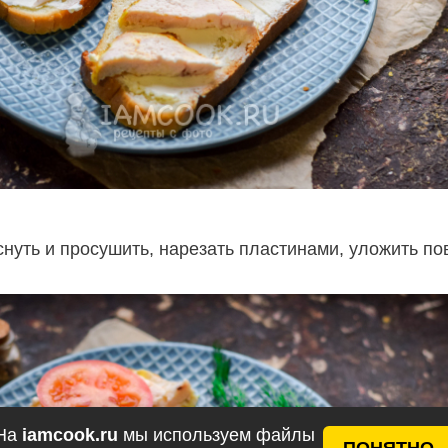
нуть и просушить, нарезать пластинами, уложить по
На
iamcook.ru
мы используем файлы
ПОНЯТНО