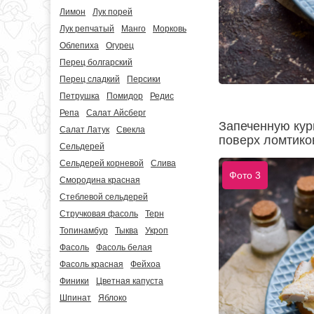
Лимон
Лук порей
Лук репчатый
Манго
Морковь
Облепиха
Огурец
Перец болгарский
Перец сладкий
Персики
Петрушка
Помидор
Редис
Репа
Салат Айсберг
Запеченную кур
Салат Латук
Свекла
поверх ломтико
Сельдерей
Сельдерей корневой
Слива
Фото 3
Смородина красная
Стеблевой сельдерей
Стручковая фасоль
Терн
Топинамбур
Тыква
Укроп
Фасоль
Фасоль белая
Фасоль красная
Фейхоа
Финики
Цветная капуста
Шпинат
Яблоко