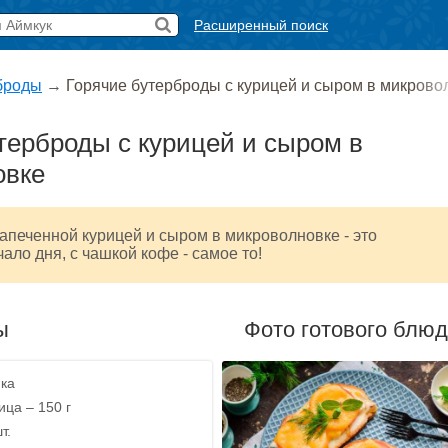
Расширенный поиск
броды
→
Горячие бутерброды с курицей и сыром в микрово
терброды с курицей и сыром в
овке
апеченной курицей и сыром в микроволновке - это
ало дня, с чашкой кофе - самое то!
ы
Фото готового блю
ика
ица – 150 г
т.