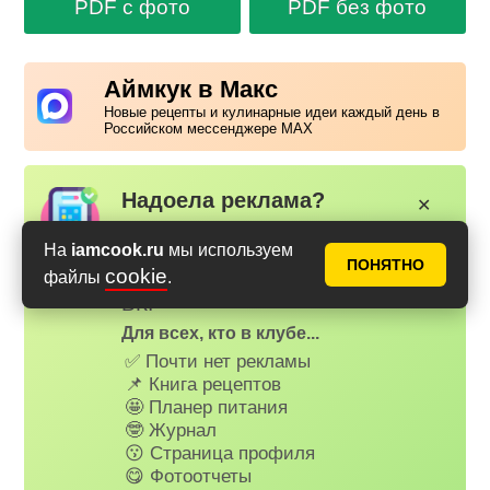
PDF с фото
PDF без фото
Аймкук в Макс
Новые рецепты и кулинарные идеи каждый день в
Российском мессенджере MAX
Надоела реклама?
✕
Вступайте в клуб Аймкук. Просто
На
iamcook.ru
мы используем
зарегистируйтесь
или
войдите
ПОНЯТНО
cookie
файлы
.
на наш сайт через Яндекс или
ВК.
Для всех, кто в клубе...
✅ Почти нет рекламы
📌 Книга рецептов
🤩 Планер питания
🤓 Журнал
😗 Страница профиля
😋 Фотоотчеты