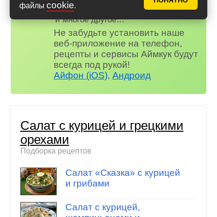
ПОНЯТНО
cookie
файлы
.
😃 Комментарии
и многое другое…
Не забудьте установить наше
веб-приложение на телефон,
рецепты и сервисы Аймкук будут
всегда под рукой!
Айфон (iOS)
,
Андроид
Салат с курицей и грецкими
орехами
Подборка рецептов
Салат «Сказка» с курицей
и грибами
Салат с курицей,