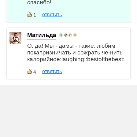
спасибо!
ответить
1
Матильда
О. да! Мы - дамы - такие: любим
покапризничать и сожрать че-нить
калорийное:laughing::bestofthebest:
ответить
4