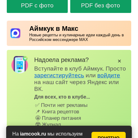
PDF с фото
PDF без фото
Аймкук в Макс
Новые рецепты и кулинарные идеи каждый день в
Российском мессенджере MAX
Надоела реклама?
✕
Вступайте в клуб Аймкук. Просто
зарегистируйтесь
или
войдите
на наш сайт через Яндекс или
ВК.
Для всех, кто в клубе...
✅ Почти нет рекламы
📌 Книга рецептов
🤩 Планер питания
🤓 Журнал
😗 Страница профиля
На
iamcook.ru
мы используем
😋 Фотоотчеты