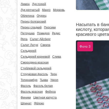
Лимон
Лук порей
Лук репчатый
Манго
Морковь
Облепиха
Огурец
Перец болгарский
Насыпать в бан
Перец сладкий
Персики
кислоту, котора
Петрушка
Помидор
Редис
красивого цвета
Репа
Салат Айсберг
Салат Латук
Свекла
Фото 3
Сельдерей
Сельдерей корневой
Слива
Смородина красная
Стеблевой сельдерей
Стручковая фасоль
Терн
Топинамбур
Тыква
Укроп
Фасоль
Фасоль белая
Фасоль красная
Фейхоа
Финики
Цветная капуста
Шпинат
Яблоко