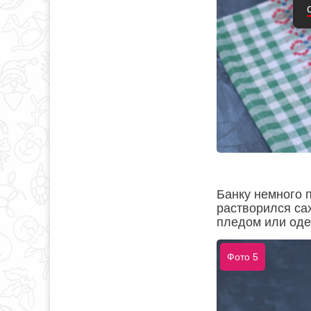
Банку немного п
растворился сах
пледом или оде
Фото 5