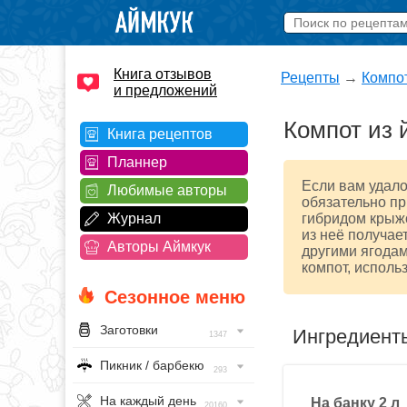
Книга отзывов
Рецепты
→
Компо
и предложений
Компот из 
Книга рецептов
Планнер
Если вам удало
Любимые авторы
обязательно пр
Журнал
гибридом крыжо
из неё получае
Авторы Аймкук
другими ягодам
компот, использ
Сезонное меню
Заготовки
Ингредиент
1347
Пикник / барбекю
293
На каждый день
На банку 2 л
20160