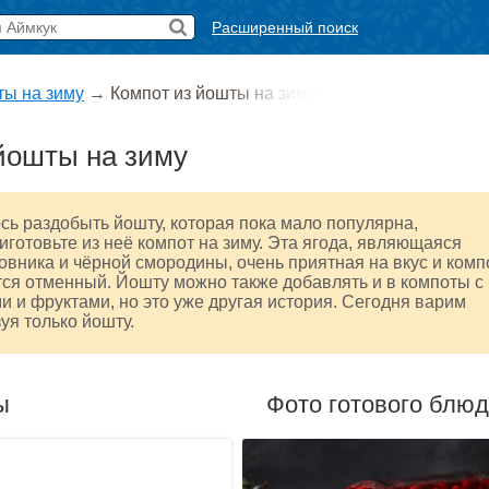
Расширенный поиск
ты на зиму
→
Компот из йошты на зиму
йошты на зиму
сь раздобыть йошту, которая пока мало популярна,
иготовьте из неё компот на зиму. Эта ягода, являющаяся
вника и чёрной смородины, очень приятная на вкус и комп
тся отменный. Йошту можно также добавлять и в компоты с
и и фруктами, но это уже другая история. Сегодня варим
уя только йошту.
ы
Фото готового блю