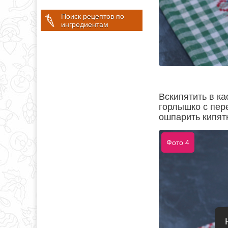
Поиск рецептов по
ингредиентам
Вскипятить в к
горлышко с пер
ошпарить кипятк
Фото 4