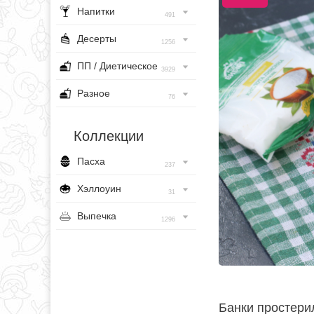
Напитки
491
Десерты
1256
ПП / Диетическое
3929
Разное
76
Коллекции
Пасха
237
Хэллоуин
31
Выпечка
1296
Банки простери