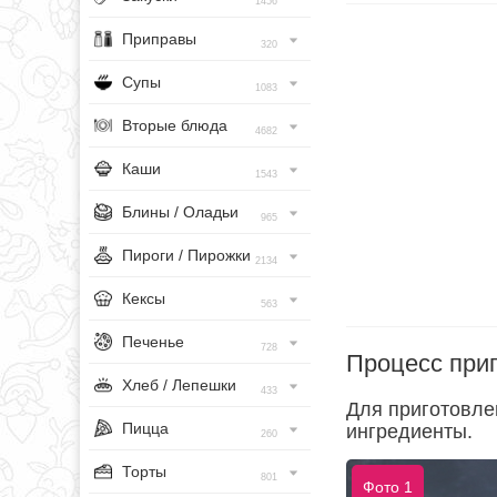
1456
Приправы
320
Супы
1083
Вторые блюда
4682
Каши
1543
Блины / Оладьи
965
Пироги / Пирожки
2134
Кексы
563
Печенье
728
Процесс при
Хлеб / Лепешки
433
Для приготовле
Пицца
ингредиенты.
260
Торты
801
Фото 1