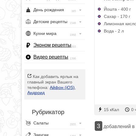
Йошта - 400 г
День рождения
385
Сахар - 170 г
Детские рецепты
Лимонная кисло
1548
Вода - 2 л
Кухни мира
1968
Эконом рецепты
393
Видео рецепты
1396
Как добавить ярлык на
главный экран Вашего
телефона:
Айфон (iOS)
,
Андроид
15 кКал
0 
Рубрикатор
Салаты
3
2955
добавлений в
Закуски