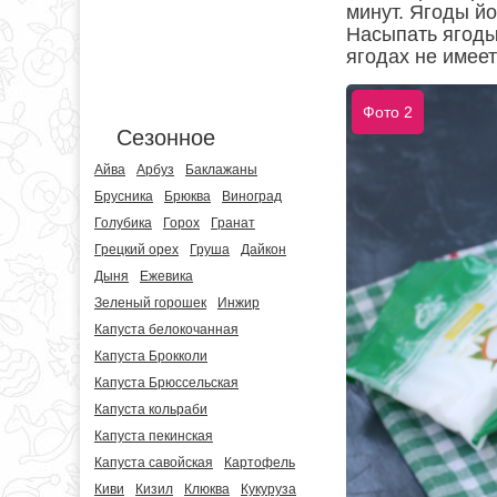
минут. Ягоды й
Насыпать ягоды 
ягодах не имее
Фото 2
Сезонное
Айва
Арбуз
Баклажаны
Брусника
Брюква
Виноград
Голубика
Горох
Гранат
Грецкий орех
Груша
Дайкон
Дыня
Ежевика
Зеленый горошек
Инжир
Капуста белокочанная
Капуста Брокколи
Капуста Брюссельская
Капуста кольраби
Капуста пекинская
Капуста савойская
Картофель
Киви
Кизил
Клюква
Кукуруза