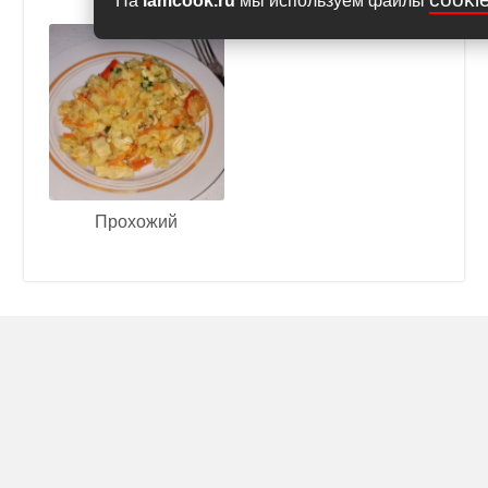
На
iamcook.ru
мы используем файлы
Прохожий