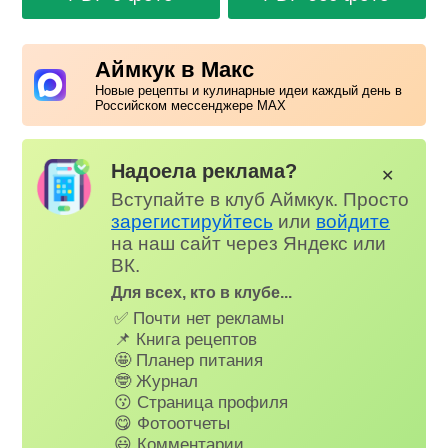
Аймкук в Макс
Новые рецепты и кулинарные идеи каждый день в
Российском мессенджере MAX
Надоела реклама?
✕
Вступайте в клуб Аймкук. Просто
зарегистируйтесь
или
войдите
на наш сайт через Яндекс или
ВК.
Для всех, кто в клубе...
✅ Почти нет рекламы
📌 Книга рецептов
🤩 Планер питания
🤓 Журнал
😗 Страница профиля
😋 Фотоотчеты
😃 Комментарии